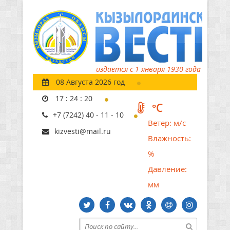
издается с 1 января 1930 года
08 Августа 2026 год
17
:
24
:
21
°C
+7 (7242) 40 - 11 - 10
Ветер:
м/с
kizvesti@mail.ru
Влажность:
%
Давление:
мм