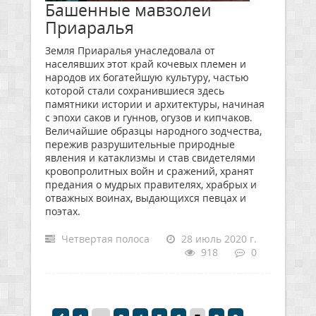
Башенные мавзолеи
Приаралья
Земля Приаралья унаследовала от
населявших этот край кочевых племен и
народов их богатейшую культуру, частью
которой стали сохранившиеся здесь
памятники истории и архитектуры, начиная
с эпохи саков и гуннов, огузов и кипчаков.
Величайшие образцы народного зодчества,
пережив разрушительные природные
явления и катаклизмы и став свидетелями
кровопролитных войн и сражений, хранят
предания о мудрых правителях, храбрых и
отважных воинах, выдающихся певцах и
поэтах.
Четвертая полоса
28 июль 2020 г.
918
0