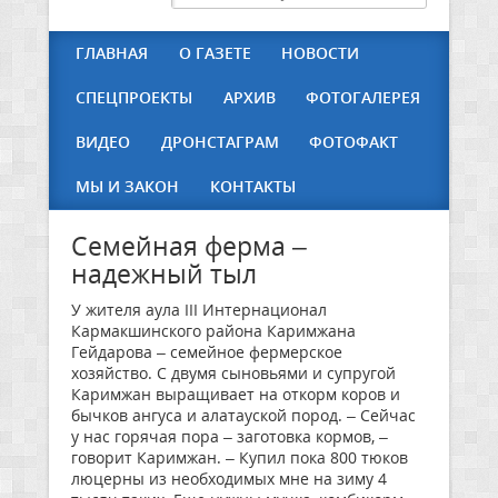
ГЛАВНАЯ
О ГАЗЕТЕ
НОВОСТИ
СПЕЦПРОЕКТЫ
АРХИВ
ФОТОГАЛЕРЕЯ
ВИДЕО
ДРОНСТАГРАМ
ФОТОФАКТ
МЫ И ЗАКОН
КОНТАКТЫ
Семейная ферма –
надежный тыл
У жителя аула III Интернационал
Кармакшинского района Каримжана
Гейдарова – семейное фермерское
хозяйство. С двумя сыновьями и супругой
Каримжан выращивает на откорм коров и
бычков ангуса и алатауской пород. – Сейчас
у нас горячая пора – заготовка кормов, –
говорит Каримжан. – Купил пока 800 тюков
люцерны из необходимых мне на зиму 4