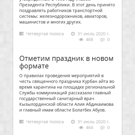
Президента Республики. В этот день принято
поздравлять работников транспортной
системы: железнодорожников, авиаторов,
машинистов и многих других.
Четвертая полоса
31 июль 2020 г.
468
0
Отметим праздник в новом
формате
О правилах проведения мероприятий в
честь священного праздника Курбан айта во
время карантина на площадке региональной
Службы коммуникаций рассказали главный
государственный санитарный врач
Кызылординской области Алия Абдикаимова
и главный имам области Болатбек Абуов.
Четвертая полоса
31 июль 2020 г.
464
0