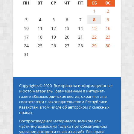
ПН
ВТ
СР
ЧТ
ПТ
СБ
ВС
1
2
3
4
5
6
7
8
9
10
11
12
13
14
15
16
17
18
19
20
21
22
23
24
25
26
27
28
29
30
31
Copyrights © 2020. Все права на информационные
и фото материалы, размещенные в интернет-
газете «Кызылординские вести», охраняются в
соответствии с законодательством Республики
Казахстан, в том числе об авторском и смежных
правах.
Воспроизведение материалов целиком или
частично возможно только при обязательном
указании авторов и ссылки на сайт. Все права