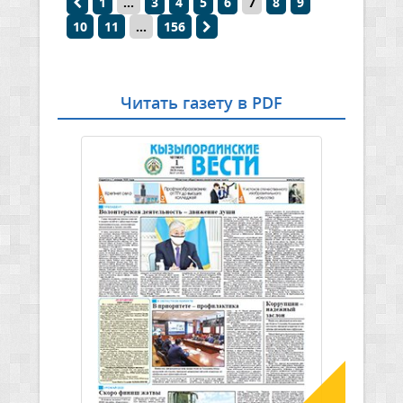
1
...
3
4
5
6
7
8
9
10
11
...
156
Читать газету в PDF