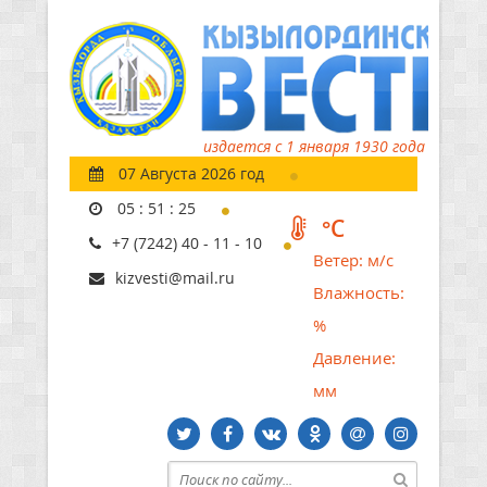
издается с 1 января 1930 года
07 Августа 2026 год
05
:
51
:
26
°C
+7 (7242) 40 - 11 - 10
Ветер:
м/с
kizvesti@mail.ru
Влажность:
%
Давление:
мм