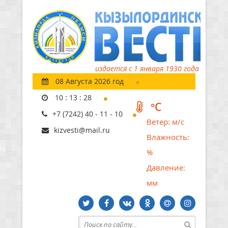
издается с 1 января 1930 года
08 Августа 2026 год
10
:
13
:
29
°C
+7 (7242) 40 - 11 - 10
Ветер:
м/с
kizvesti@mail.ru
Влажность:
%
Давление:
мм