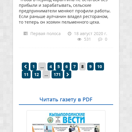
прибыли и зарабатывать, сельские
предприниматели меняют профили работы.
Если раньше аулчанин владел рестораном,
то теперь он хозяин пельменного цеха.
Первая полоса
18 август 2020 г.
531
0
1
...
4
5
6
7
8
9
10
11
12
...
171
Читать газету в PDF