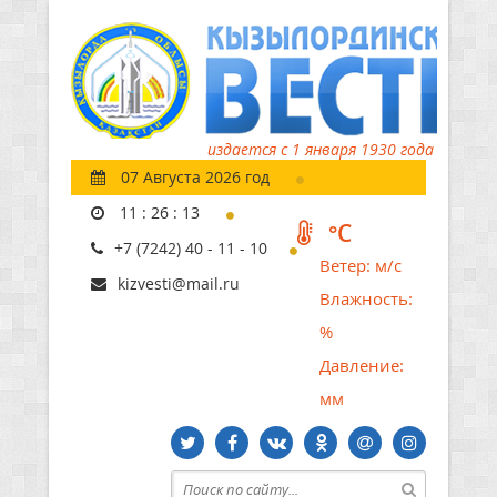
издается с 1 января 1930 года
07 Августа 2026 год
11
:
26
:
14
°C
+7 (7242) 40 - 11 - 10
Ветер:
м/с
kizvesti@mail.ru
Влажность:
%
Давление:
мм