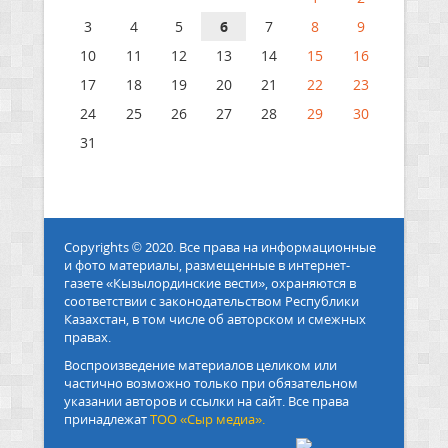
3
4
5
6
7
8
9
10
11
12
13
14
15
16
17
18
19
20
21
22
23
24
25
26
27
28
29
30
31
Copyrights © 2020. Все права на информационные
и фото материалы, размещенные в интернет-
газете «Кызылординские вести», охраняются в
соответствии с законодательством Республики
Казахстан, в том числе об авторском и смежных
правах.
Воспроизведение материалов целиком или
частично возможно только при обязательном
указании авторов и ссылки на сайт. Все права
принадлежат
ТОО «Сыр медиа».