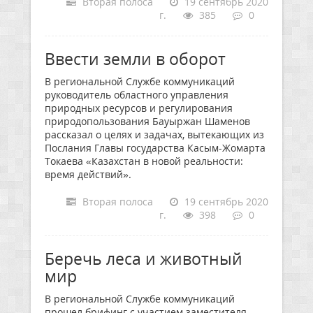
Вторая полоса
19 сентябрь 2020
г.
385
0
Ввести земли в оборот
В региональной Службе коммуникаций
руководитель областного управления
природных ресурсов и регулирования
природопользования Бауыржан Шаменов
рассказал о целях и задачах, вытекающих из
Послания Главы государства Касым-Жомарта
Токаева «Казахстан в новой реальности:
время действий».
Вторая полоса
19 сентябрь 2020
г.
398
0
Беречь леса и животный
мир
В региональной Службе коммуникаций
прошел брифинг с участием заместителя