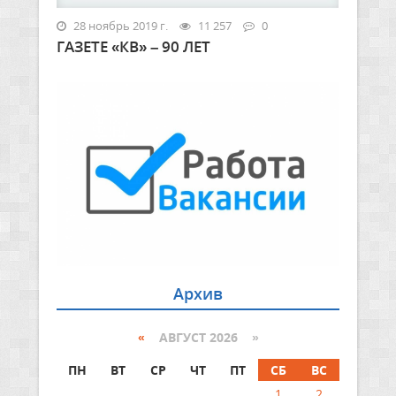
28 ноябрь 2019 г.
11 257
0
ГАЗЕТЕ «КВ» – 90 ЛЕТ
Архив
«
АВГУСТ 2026 »
ПН
ВТ
СР
ЧТ
ПТ
СБ
ВС
1
2