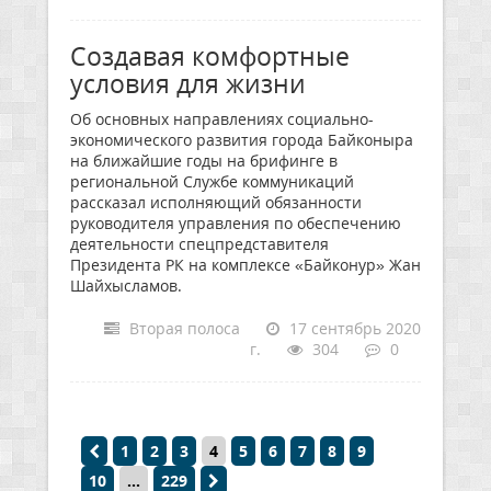
Создавая комфортные
условия для жизни
Об основных направлениях социально-
экономического развития города Байконыра
на ближайшие годы на брифинге в
региональной Службе коммуникаций
рассказал исполняющий обязанности
руководителя управления по обеспечению
деятельности спецпредставителя
Президента РК на комплексе «Байконур» Жан
Шайхысламов.
Вторая полоса
17 сентябрь 2020
г.
304
0
1
2
3
4
5
6
7
8
9
10
...
229