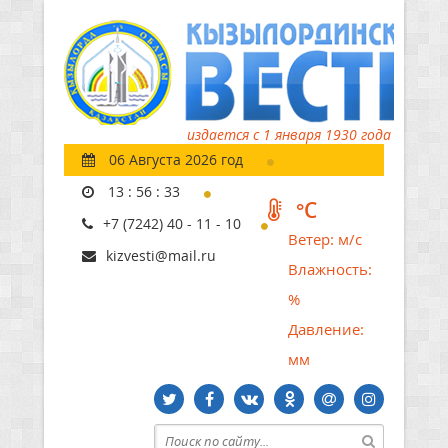
издается с 1 января 1930 года
06 Августа 2026 год
13
:
56
:
34
°C
+7 (7242) 40 - 11 - 10
Ветер:
м/с
kizvesti@mail.ru
Влажность:
%
Давление:
мм