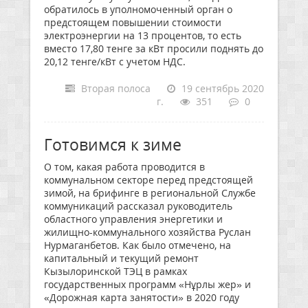
обратилось в уполномоченный орган о
предстоящем повышении стоимости
электроэнергии на 13 процентов, то есть
вместо 17,80 тенге за кВт просили поднять до
20,12 тенге/кВт с учетом НДС.
Вторая полоса
19 сентябрь 2020
г.
351
0
Готовимся к зиме
О том, какая работа проводится в
коммунальном секторе перед предстоящей
зимой, на брифинге в региональной Службе
коммуникаций рассказал руководитель
областного управления энергетики и
жилищно-коммунального хозяйства Руслан
Нурмаганбетов. Как было отмечено, на
капитальный и текущий ремонт
Кызылоринской ТЭЦ в рамках
государственных программ «Нұрлы жер» и
«Дорожная карта занятости» в 2020 году