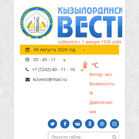
издается с 1 января 1930 года
06 Августа 2026 год
05
:
45
:
11
°C
+7 (7242) 40 - 11 - 10
Ветер:
м/с
kizvesti@mail.ru
Влажность:
%
Давление:
мм