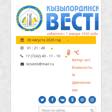
издается с 1 января 1930 года
06 Августа 2026 год
01
:
21
:
47
°C
+7 (7242) 40 - 11 - 10
Ветер:
м/с
kizvesti@mail.ru
Влажность:
%
Давление:
мм