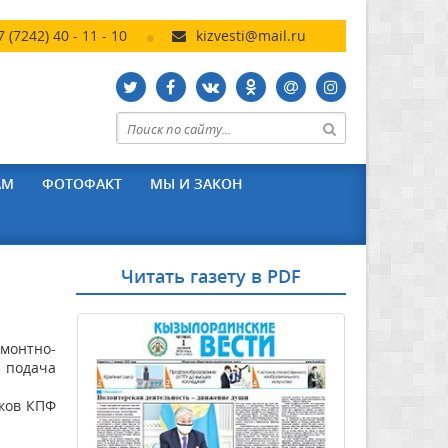
7 (7242) 40 - 11 - 10
kizvesti@mail.ru
АМ
ФОТОФАКТ
МЫ И ЗАКОН
Читать газету в PDF
емонтно-
а подача
иков КПФ