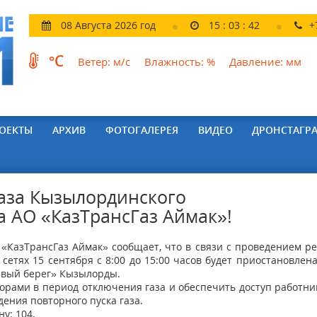
08 Августа 2026 год
15
:
03
:
43
+
°C
Ветер:
м/с
Влажность:
%
Давление:
мм
ОЕКТЫ
АРХИВ
ФОТОГАЛЕРЕЯ
ВИДЕО
ДРОНСТАГР
газа Кызылординского
 АО «КазТрансГаз Аймак»!
КазТрансГаз Аймак» сообщает, что в связи с проведением р
етях 15 сентября с 8:00 до 15:00 часов будет приостановлен
Левый берег» Кызылорды.
орами в период отключения газа и обеспечить доступ работн
дения повторного пуска газа.
у: 104.