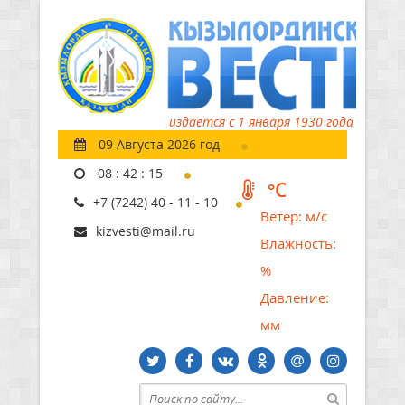
издается с 1 января 1930 года
09 Августа 2026 год
08
:
42
:
16
°C
+7 (7242) 40 - 11 - 10
Ветер:
м/с
kizvesti@mail.ru
Влажность:
%
Давление:
мм