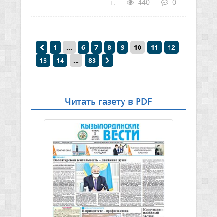
г.
440
0
1
...
6
7
8
9
10
11
12
13
14
...
83
Читать газету в PDF