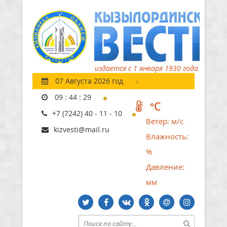
издается с 1 января 1930 года
07 Августа 2026 год
09
:
44
:
30
°C
+7 (7242) 40 - 11 - 10
Ветер:
м/с
kizvesti@mail.ru
Влажность:
%
Давление:
мм