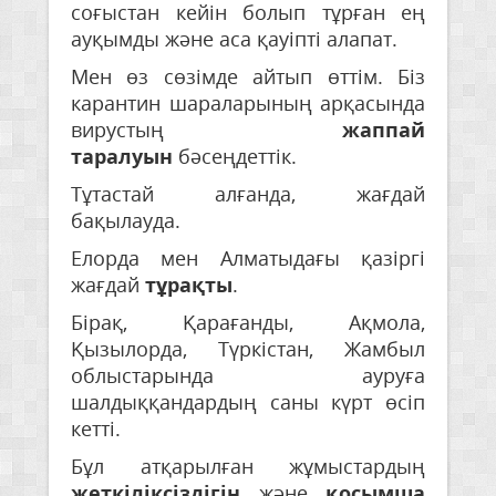
соғыстан кейін болып тұрған ең
ауқымды және аса қауіпті алапат.
Мен өз сөзімде айтып өттім. Біз
карантин шараларының арқасында
вирустың
жаппай
таралуын
бәсеңдеттік.
Тұтастай алғанда, жағдай
бақылауда.
Елорда мен Алматыдағы қазіргі
жағдай
тұрақты
.
Бірақ, Қарағанды, Ақмола,
Қызылорда, Түркістан, Жамбыл
облыстарында ауруға
шалдыққандардың саны күрт өсіп
кетті.
Бұл атқарылған жұмыстардың
жеткіліксіздігін
және
қосымша