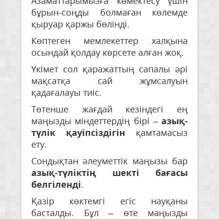
Азаматтарымызға көмектесу үшін
бұрын-соңды болмаған көлемде
қыруар қаржы бөлінді.
Көптеген мемлекеттер халқына
осындай қолдау көрсете алған жоқ.
Үкімет сол қаражаттың сапалы әрі
мақсатқа сай жұмсалуын
қадағалауы тиіс.
Төтенше жағдай кезіндегі ең
маңызды міндеттердің бірі –
азық-
түлік қауіпсіздігін
қамтамасыз
ету.
Сондықтан әлеуметтік маңызы бар
азық-түліктің шекті бағасы
белгіленді
.
Қазір көктемгі егіс науқаны
басталды. Бұл – өте маңызды