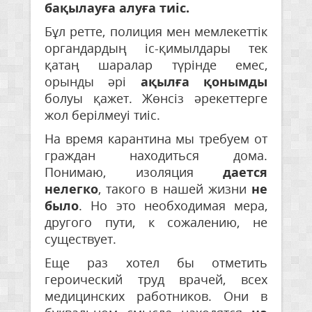
бақылауға алуға тиіс.
Бұл ретте, полиция мен мемлекеттік
органдардың іс-қимылдары тек
қатаң шаралар түрінде емес,
орынды әрі
ақылға қонымды
болуы қажет. Жөнсіз әрекеттерге
жол берілмеуі тиіс.
На время карантина мы требуем от
граждан находиться дома.
Понимаю, изоляция
дается
нелегко
, такого в нашей жизни
не
было
. Но это необходимая мера,
другого пути, к сожалению, не
существует.
Еще раз хотел бы отметить
героический труд врачей, всех
медицинских работников. Они в