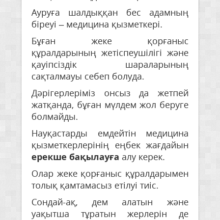
Ауруға шалдыққан бес адамның
біреуі – медицина қызметкері.
Бұған жеке қорғаныс
құралдарының жетіспеушілігі және
қауіпсіздік шараларының
сақталмауы себеп болуда.
Дәрігерлеріміз онсыз да жетпей
жатқанда, бұған мүлдем жол беруге
болмайды.
Науқастарды емдейтін медицина
қызметкерлерінің еңбек жағдайын
ерекше бақылауға
алу керек.
Олар жеке қорғаныс құралдарымен
толық қамтамасыз етілуі тиіс.
Сондай-ақ, дем алатын және
уақытша тұратын жерлерін де