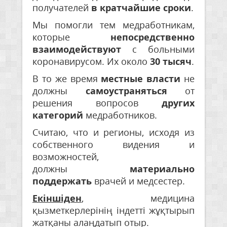
получателей
в кратчайшие сроки
.
Мы помогли тем медработникам,
которые
непосредственно
взаимодействуют
с больными
коронавирусом. Их около
30 тысяч
.
В то же время
местные власти
не
должны
самоустраняться
от
решения вопросов
других
категорий
медработников.
Считаю, что и регионы, исходя из
собственного видения и
возможностей,
должны
материально
поддержать
врачей и медсестер.
Екіншіден
, медицина
қызметкерлерінің індетті жұқтырып
жатқаны алаңдатып отыр.