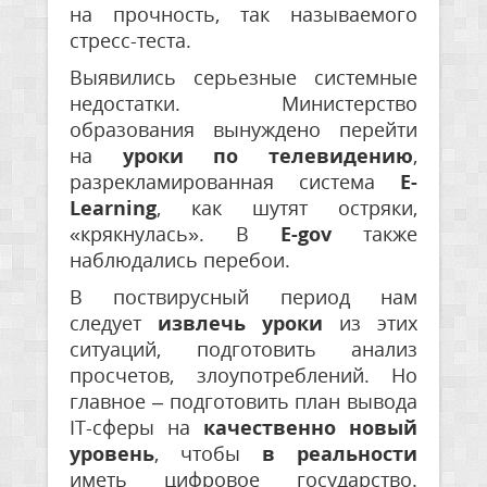
на прочность, так называемого
стресс-теста.
Выявились серьезные системные
недостатки. Министерство
образования вынуждено перейти
на
уроки по телевидению
,
разрекламированная система
E-
Learning
, как шутят остряки,
«крякнулась». В
E-gov
также
наблюдались перебои.
В поствирусный период нам
следует
извлечь уроки
из этих
ситуаций, подготовить анализ
просчетов, злоупотреблений. Но
главное – подготовить план вывода
IT-сферы на
качественно новый
уровень
, чтобы
в реальности
иметь цифровое государство.