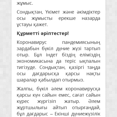
жұмыс.
Сондықтан, Үкімет және әкімдіктер
осы жұмысты ерекше назарда
ұстауы қажет.
Құрметті әріптестер!
Коронавирус пандемиясының
зардабын бүкіл дүние жүзі тартып
отыр. Бұл індет біздің еліміздің
экономикасына да теріс ықпалын
тигізуде. Сондықтан, қазіргі таңда
осы дағдарысқа қарсы нақты
шаралар қабылдап отырмыз.
Жалпы, бүкіл әлем коронавирусқа
қарсы күн сайын емес, сағат сайын
күрес жүргізіп жатыр. Әлем
жұртшылығы айтып отырғандай,
бұл дағдарыс – Екінші дүниежүзілік