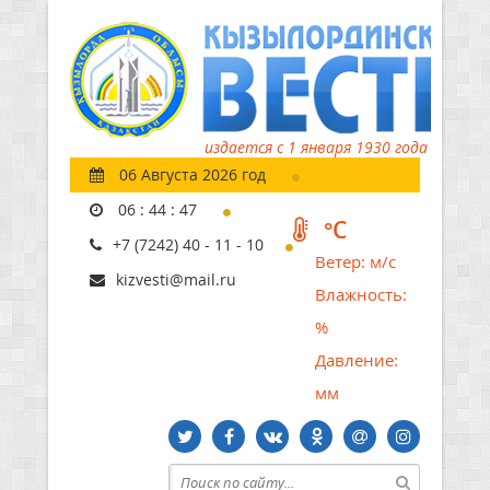
издается с 1 января 1930 года
06 Августа 2026 год
06
:
44
:
48
°C
+7 (7242) 40 - 11 - 10
Ветер:
м/с
kizvesti@mail.ru
Влажность:
%
Давление:
мм