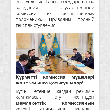
выступление Главы государства на
заседании Государственной
комиссии по чрезвычайному
положению. Приводим полный
текст выступления.
Құрметті комиссия мүшелері
және жиынға қатысушылар!
Бүгін Төтенше жағдай режимін
қамтамасыз ету жөніндегі
мемлекеттік комиссияның
кезекті отырысына жиналып