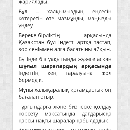
жариялады.
Бұл – халқымыздың еңсесін
көтеретін өте мазмұнды, маңызды
үндеу.
Береке-бірліктің арқасында
Қазақстан бұл індетті артқа тастап,
зор сеніммен алға басатыны айқын.
Бүгінде біз уақытында жүзеге асқан
шұғыл шаралардың арқасында
індеттің кең таралуына жол
бермедік.
Мұны халықаралық қоғамдастық оң
бағалап отыр.
Тұрғындарға және бизнеске қолдау
көрсету мақсатында дағдарысқа
қарсы нақты шаралар қабылдадық.