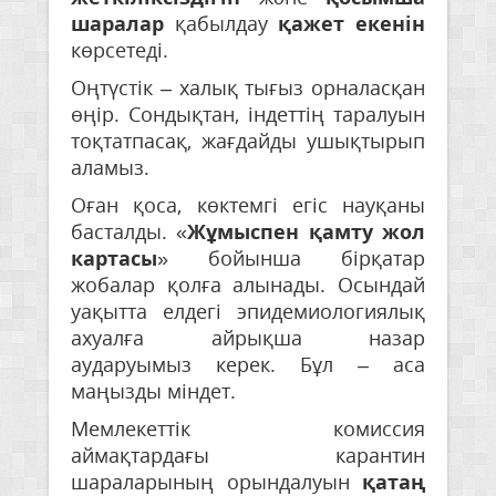
шаралар
қабылдау
қажет екенін
көрсетеді.
Оңтүстік – халық тығыз орналасқан
өңір. Сондықтан, індеттің таралуын
тоқтатпасақ, жағдайды ушықтырып
аламыз.
Оған қоса, көктемгі егіс науқаны
басталды. «
Жұмыспен қамту жол
картасы
» бойынша бірқатар
жобалар қолға алынады. Осындай
уақытта елдегі эпидемиологиялық
ахуалға айрықша назар
аударуымыз керек. Бұл – аса
маңызды міндет.
Мемлекеттік комиссия
аймақтардағы карантин
шараларының орындалуын
қатаң