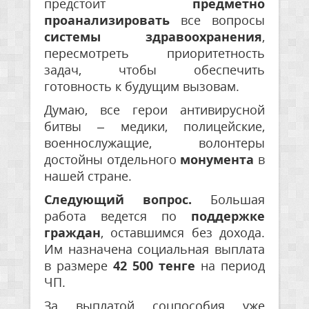
предстоит
предметно
проанализировать
все вопросы
системы здравоохранения
,
пересмотреть приоритетность
задач, чтобы обеспечить
готовность к будущим вызовам.
Думаю, все герои антивирусной
битвы – медики, полицейские,
военнослужащие, волонтеры
достойны отдельного
монумента
в
нашей стране.
Следующий вопрос.
Большая
работа ведется по
поддержке
граждан
, оставшимся без дохода.
Им назначена социальная выплата
в размере
42 500 тенге
на период
ЧП.
За выплатой соцпособия уже