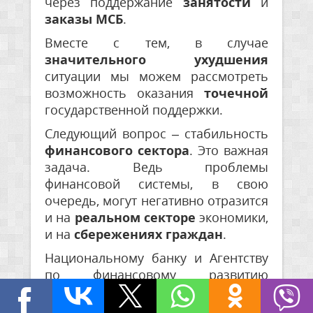
через поддержание
занятости
и
заказы МСБ
.
Вместе с тем, в случае
значительного ухудшения
ситуации мы можем рассмотреть
возможность оказания
точечной
государственной поддержки.
Следующий вопрос – стабильность
финансового сектора
. Это важная
задача. Ведь проблемы
финансовой системы, в свою
очередь, могут негативно отразится
и на
реальном
секторе
экономики,
и на
сбережениях
граждан
.
Национальному банку и Агентству
по финансовому развитию
поручается подготовить
комплекс
предложений
по сохранению