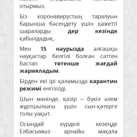
отырмыз.
Біз коронавирустың таралуын
барынша бәсеңдету үшін қажетті
шараларды
дер кезінде
қабылдадық.
Мен
15 наурызда
алғашқы
науқастар белгілі болған сәттен
бастап
төтенше жағдай
жарияладым
.
Бірден екі ірі қаламызда
карантин
режимі
енгізілді.
Шын мәнінде, қазір – бүкіл әлем
жұртшылығы үшін сын-қатерге
толы уақыт.
Осындай күрделі кезеңде
Елбасымыз арнайы мақала