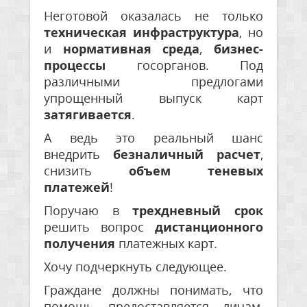
Неготовой оказалась не только
техническая инфраструктура
, но
и
нормативная среда
,
бизнес-
процессы
госорганов. Под
различными предлогами
упрощенный выпуск карт
затягивается
.
А ведь это реальный шанс
внедрить
безналичный расчет
,
снизить
объем теневых
платежей
!
Поручаю в
трехдневный срок
решить вопрос
дистанционного
получения
платежных карт.
Хочу подчеркнуть следующее.
Граждане должны понимать, что
помощь предоставляется лицам,