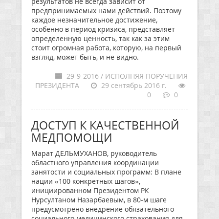
результатов не всегда зависит от
предпринимаемых нами действий. Поэтому
каждое незначительное достижение,
особенно в период кризиса, представляет
определенную ценность, так как за этим
стоит огромная работа, которую, на первый
взгляд, может быть, и не видно.
29-9-2016 / ИСПОЛНЯЯ ПОРУЧЕНИЯ
ПРЕЗИДЕНТА
29 сентябрь 2016 г.
0
0
ДОСТУП К КАЧЕСТВЕННОЙ
МЕДПОМОЩИ
Марат ДЕЛЬМУХАНОВ, руководитель
областного управления координации
занятости и социальных программ: В плане
нации «100 конкретных шагов»,
инициированном Президентом РК
Нурсултаном Назарбаевым, в 80-м шаге
предусмотрено внедрение обязательного
социального медицинского страхования для