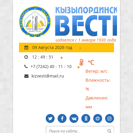
издается с 1 января 1930 года
09 Августа 2026 год
12
:
49
:
52
°C
+7 (7242) 40 - 11 - 10
Ветер:
м/с
kizvesti@mail.ru
Влажность:
%
Давление:
мм