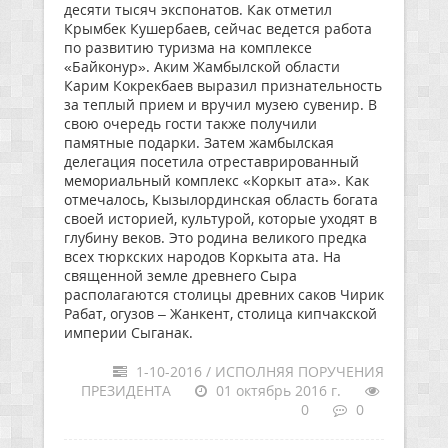
десяти тысяч экспонатов. Как отметил
Крымбек Кушербаев, сейчас ведется работа
по развитию туризма на комплексе
«Байконур». Аким Жамбылской области
Карим Кокрекбаев выразил признательность
за теплый прием и вручил музею сувенир. В
свою очередь гости также получили
памятные подарки. Затем жамбылская
делегация посетила отреставрированный
мемориальный комплекс «Коркыт ата». Как
отмечалось, Кызылординская область богата
своей историей, культурой, которые уходят в
глубину веков. Это родина великого предка
всех тюркских народов Коркыта ата. На
священной земле древнего Сыра
располагаются столицы древних саков Чирик
Рабат, огузов – Жанкент, столица кипчакской
империи Сыганак.
1-10-2016 / ИСПОЛНЯЯ ПОРУЧЕНИЯ
ПРЕЗИДЕНТА
01 октябрь 2016 г.
0
0