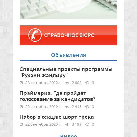
СПРАВОЧНОЕ БЮРО
Объявления
Специальные проекты программы
"Рухани жаңғыру"
28 сентябрь 2020 г.
2 808
0
Праймериз. Где пройдет
голосование за кандидатов?
25 сентябрь 2020 г.
2 913
0
Набор в секцию шорт-трека
22 сентябрь 2020 г.
3 199
0
Видео