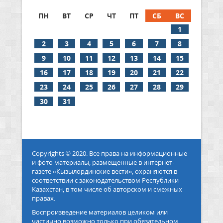
ПН
ВТ
СР
ЧТ
ПТ
СБ
ВС
1
2
3
4
5
6
7
8
9
10
11
12
13
14
15
16
17
18
19
20
21
22
23
24
25
26
27
28
29
30
31
Copyrights © 2020. Все права на информационные
и фото материалы, размещенные в интернет-
газете «Кызылординские вести», охраняются в
соответствии с законодательством Республики
Казахстан, в том числе об авторском и смежных
правах.
Воспроизведение материалов целиком или
частично возможно только при обязательном