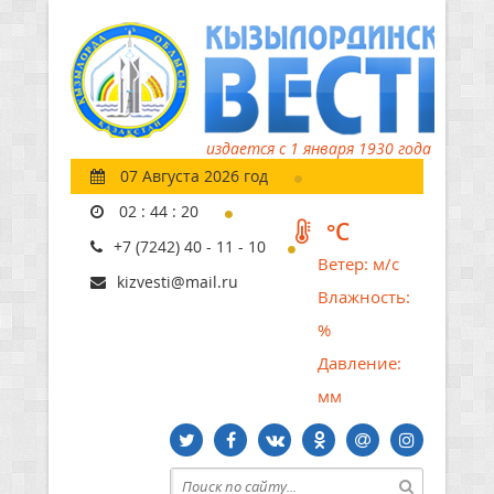
издается с 1 января 1930 года
07 Августа 2026 год
02
:
44
:
22
°C
+7 (7242) 40 - 11 - 10
Ветер:
м/с
kizvesti@mail.ru
Влажность:
%
Давление:
мм