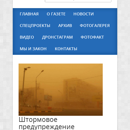
ГЛАВНАЯ
О ГАЗЕТЕ
НОВОСТИ
СПЕЦПРОЕКТЫ
АРХИВ
ФОТОГАЛЕРЕЯ
ВИДЕО
ДРОНСТАГРАМ
ФОТОФАКТ
МЫ И ЗАКОН
КОНТАКТЫ
Штормовое
предупреждение