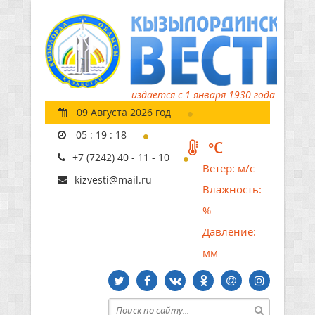
издается с 1 января 1930 года
09 Августа 2026 год
05
:
19
:
19
°C
+7 (7242) 40 - 11 - 10
Ветер:
м/с
kizvesti@mail.ru
Влажность:
%
Давление:
мм