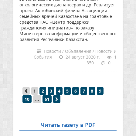
онкологических диспансерах и др. Реализует
проект Актюбинский филиал Ассоциации
семейных врачей Казахстана на грантовые
средства НАО «Центр поддержки
гражданских инициатив» по заказу
Министерства информации и общественного
развития Республики Казахстан.
Новости / Объявления / Новости и
События
24 август 2020 г.
1
350
0
1
2
3
4
5
6
7
8
9
10
...
61
Читать газету в PDF