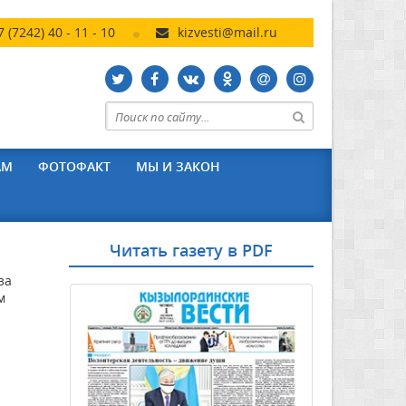
7 (7242) 40 - 11 - 10
kizvesti@mail.ru
АМ
ФОТОФАКТ
МЫ И ЗАКОН
Читать газету в PDF
за
м