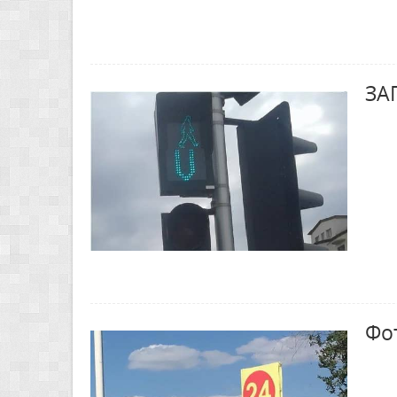
ЗА
Фо