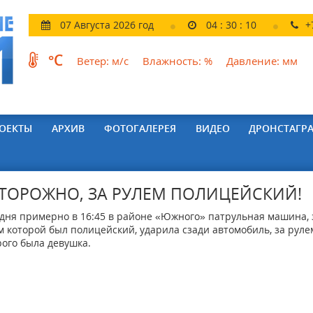
07 Августа 2026 год
04
:
30
:
11
+
°C
Ветер:
м/с
Влажность:
%
Давление:
мм
ОЕКТЫ
АРХИВ
ФОТОГАЛЕРЕЯ
ВИДЕО
ДРОНСТАГР
ТОРОЖНО, ЗА РУЛЕМ ПОЛИЦЕЙСКИЙ!
дня примерно в 16:45 в районе «Южного» патрульная машина, 
м которой был полицейский, ударила сзади автомобиль, за руле
рого была девушка.