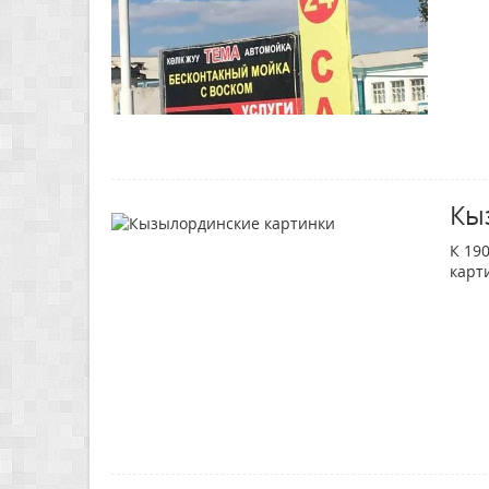
Кы
К 
ка