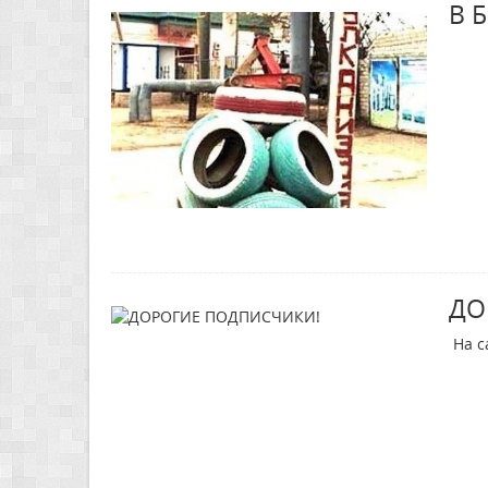
В 
ДО
На с