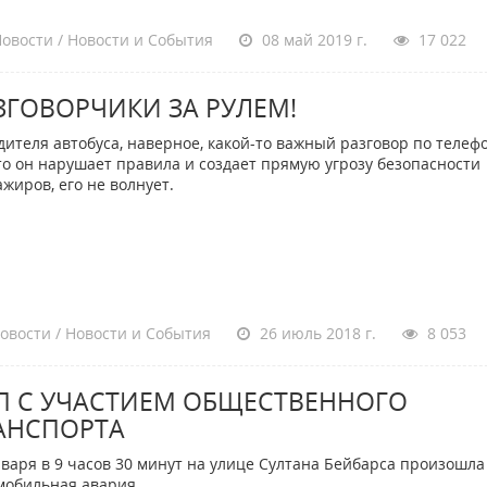
овости / Новости и События
08 май 2019 г.
17 022
ЗГОВОРЧИКИ ЗА РУЛЕМ!
дителя автобуса, наверное, какой-то важный разговор по телефо
что он нарушает правила и создает прямую угрозу безопасности
ажиров, его не волнует.
овости / Новости и События
26 июль 2018 г.
8 053
П С УЧАСТИЕМ ОБЩЕСТВЕННОГО
АНСПОРТА
нваря в 9 часов 30 минут на улице Султана Бейбарса произошла
мобильная авария.