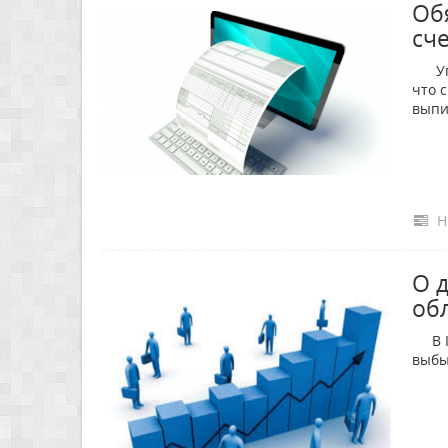
Об
сч
Упра
что 
выпи
Н
О 
об
В II
выбы