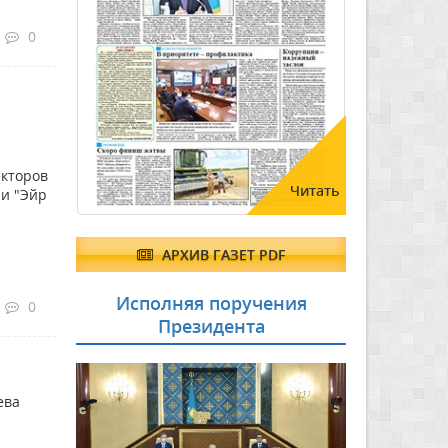
0
екторов
Читать
и "Эйр
АРХИВ ГАЗЕТ PDF
Исполняя поручения
0
Президента
ева