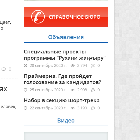
СПРАВОЧНОЕ БЮРО
щает,
по
Объявления
Специальные проекты
программы "Рухани жаңғыру"
28 сентябрь 2020 г.
2 794
0
0
Праймериз. Где пройдет
голосование за кандидатов?
ях
25 сентябрь 2020 г.
2 908
0
Набор в секцию шорт-трека
еловек,
22 сентябрь 2020 г.
3 190
0
Видео