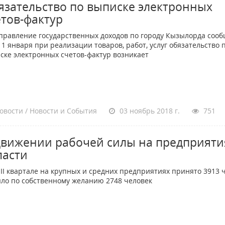
язательство по выписке электронных
етов-фактур
вление государственных доходов по городу Кызылорда сооб
с 1 января при реализации товаров, работ, услуг обязательство 
ске электронных счетов-фактур возникает
овости / Новости и События
03 ноябрь 2018 г.
751
движении рабочей силы на предприяти
ласти
I квартале на крупных и средних предприятиях принято 3913 ч
ло по собственному желанию 2748 человек