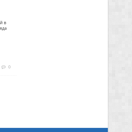
й в
ряда
0