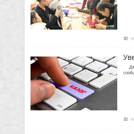
Н
Ув
Депа
сооб
Н