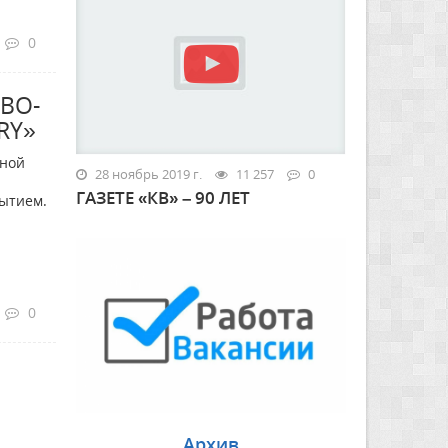
0
ВО-
RY»
чной
28 ноябрь 2019 г.
11 257
0
ГАЗЕТЕ «КВ» – 90 ЛЕТ
бытием.
0
Архив