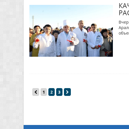
КА
РА
Вчер
Арал
объе
1
2
3