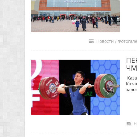
Новости / Фотогале
ПЕ
ЧМ
Каза
Каза
заво
Н