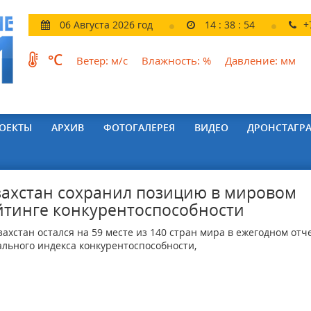
06 Августа 2026 год
14
:
38
:
55
+
°C
Ветер:
м/с
Влажность:
%
Давление:
мм
ОЕКТЫ
АРХИВ
ФОТОГАЛЕРЕЯ
ВИДЕО
ДРОНСТАГР
захстан сохранил позицию в мировом
йтинге конкурентоспособности
хстан остался на 59 месте из 140 стран мира в ежегодном отч
ального индекса конкурентоспособности,