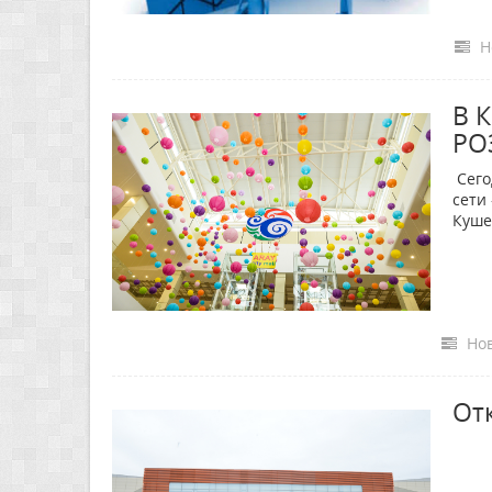
Н
В 
РО
Сего
сети
Куше
Нов
Отк