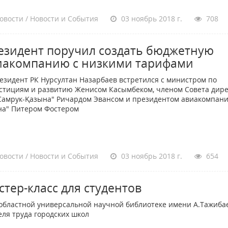
овости / Новости и События
03 ноябрь 2018 г.
708
езидент поручил создать бюджетную
иакомпанию с низкими тарифами
идент РК Нурсултан Назарбаев встретился с министром по
стициям и развитию Женисом Касымбеком, членом Совета дир
Самрук-Қазына" Ричардом Эвансом и президентом авиакомпани
на" Питером Фостером
овости / Новости и События
03 ноябрь 2018 г.
654
стер-класс для студентов
ластной универсальной научной библиотеке имени А.Тажиба
еля труда городских школ