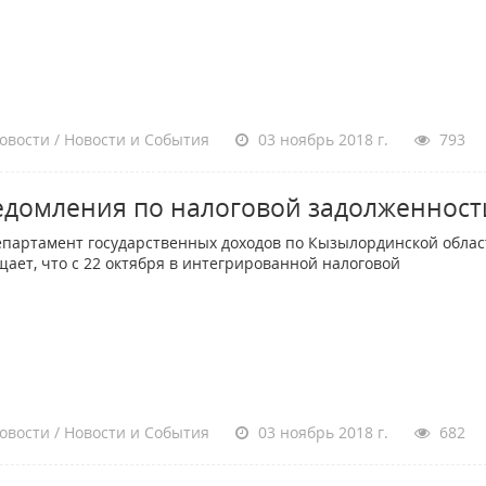
овости / Новости и События
03 ноябрь 2018 г.
793
едомления по налоговой задолженност
ртамент государственных доходов по Кызылординской облас
щает, что с 22 октября в интегрированной налоговой
овости / Новости и События
03 ноябрь 2018 г.
682