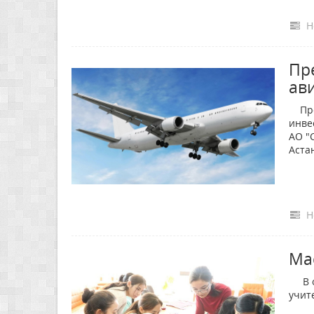
Н
Пр
ав
През
инве
АО "
Аста
Н
Ма
В об
учит