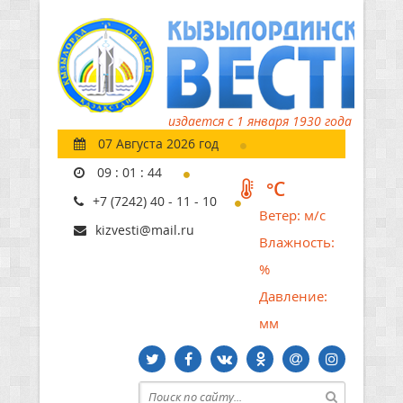
издается с 1 января 1930 года
07 Августа 2026 год
09
:
01
:
45
°C
+7 (7242) 40 - 11 - 10
Ветер:
м/с
kizvesti@mail.ru
Влажность:
%
Давление:
мм