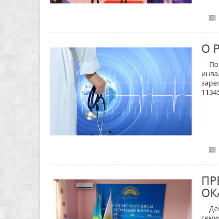
О 
По д
инва
заре
1134
ПР
ОК
Депа
семи