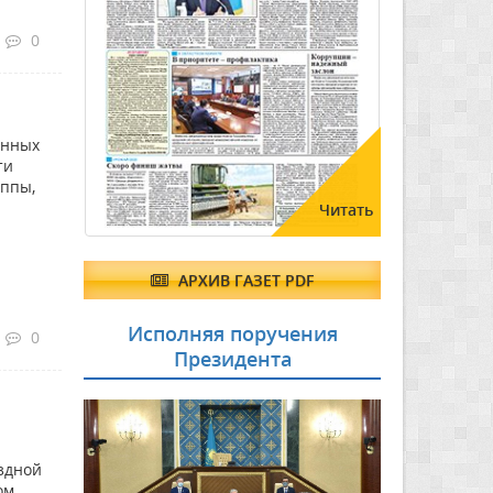
0
анных
ти
уппы,
Читать
АРХИВ ГАЗЕТ PDF
Исполняя поручения
0
Президента
здной
ом