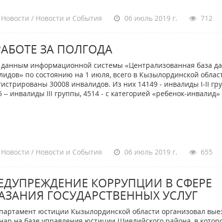
Новости / Новости и События
06 июль 2019 г.
712
РАБОТЕ ЗА ПОЛГОДА
анным информационной системы «Централизованная база д
лидов» по состоянию на 1 июля, всего в Кызылординской облас
гистрированы 30008 инвалидов. Из них 14149 - инвалиды I-II гр
5 – инвалиды III группы, 4514 - с категорией «ребенок-инвалид»
Новости / Новости и События
06 июль 2019 г.
655
ЕДУПРЕЖДЕНИЕ КОРРУПЦИИ В СФЕРЕ
АЗАНИЯ ГОСУДАРСТВЕННЫХ УСЛУГ
ртамент юстиции Кызылординской области организовал вые
нар на базе управления юстиции Шиелийского района, в котор