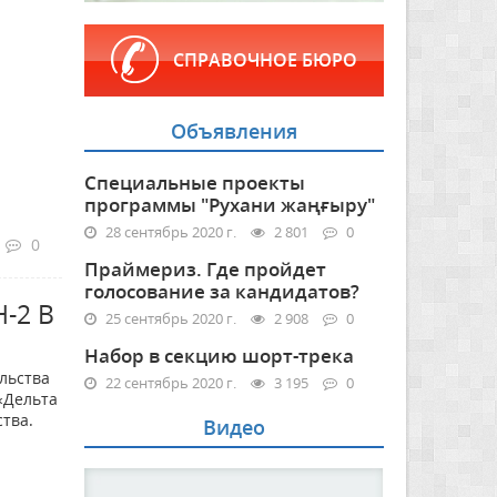
СПРАВОЧНОЕ БЮРО
Объявления
Специальные проекты
программы "Рухани жаңғыру"
28 сентябрь 2020 г.
2 801
0
0
Праймериз. Где пройдет
голосование за кандидатов?
-2 В
25 сентябрь 2020 г.
2 908
0
Набор в секцию шорт-трека
льства
22 сентябрь 2020 г.
3 195
0
«Дельта
тва.
Видео