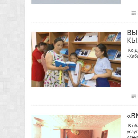
ВЫ
КЫ
Ко Д
«Хаб
«В
В об
услу
Аген