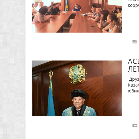
корр
АС
ЛЕ
Друз
Каза
юбил