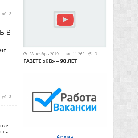
0
Ь В
ает
28 ноябрь 2019 г.
11 262
0
ГАЗЕТЕ «КВ» – 90 ЛЕТ
0
ов и
ента
Архив