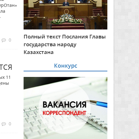
урОтан»
ела
»
Полный текст Послания Главы
0
государства народу
Казахстана
Конкурс
ТСЯ
ых 11
щены
0