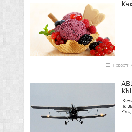
Ка
Новости /
АВ
КЫ
Коми
на в
Юг»,