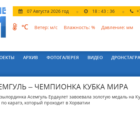
07 Августа 2026 год
18
:
43
:
37
+
°C
Ветер:
м/с
Влажность:
%
Давление:
мм
ОЕКТЫ
АРХИВ
ФОТОГАЛЕРЕЯ
ВИДЕО
ДРОНСТАГР
ЕМГУЛЬ – ЧЕМПИОНКА КУБКА МИРА
лординка Асемгуль Ердаулет завоевала золотую медаль на К
 по каратэ, который проходит в Хорватии