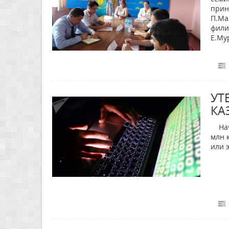
прин
П.Ма
фили
Е.Му
УТ
КА
Нача
млн 
или 