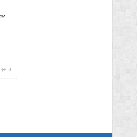
ном
0