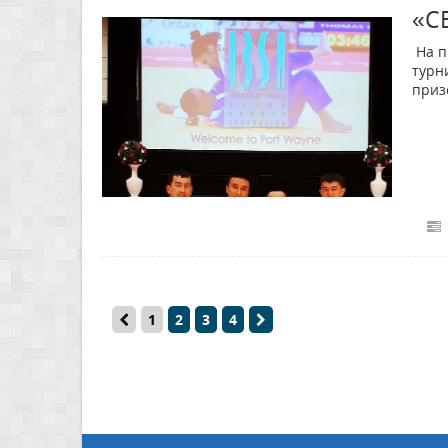
«С
На п
турн
приз
1
2
3
4