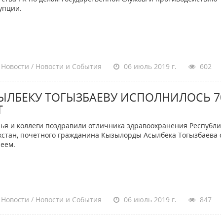
упции.
Новости / Новости и События
06 июль 2019 г.
602
ЫЛБЕКУ ТОГЫЗБАЕВУ ИСПОЛНИЛОСЬ 7
Т
ья и коллеги поздравили отличника здравоохранения Республ
хстан, почетного гражданина Кызылорды Асылбека Тогызбаева 
еем.
Новости / Новости и События
06 июль 2019 г.
847