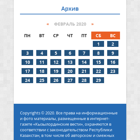
Архив
«
ФЕВРАЛЬ 2020
»
ПН
ВТ
СР
ЧТ
ПТ
СБ
ВС
1
2
3
4
5
6
7
8
9
10
11
12
13
14
15
16
17
18
19
20
21
22
23
24
25
26
27
28
29
Copyrights © 2020. Все права на информационные
и фото материалы, размещенные в интернет-
газете «Кызылординские вести», охраняются в
соответствии с законодательством Республики
Казахстан, в том числе об авторском и смежных