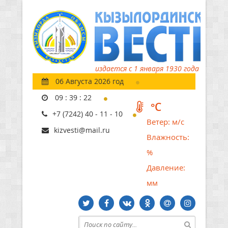
издается с 1 января 1930 года
06 Августа 2026 год
09
:
39
:
23
°C
+7 (7242) 40 - 11 - 10
Ветер:
м/с
kizvesti@mail.ru
Влажность:
%
Давление:
мм