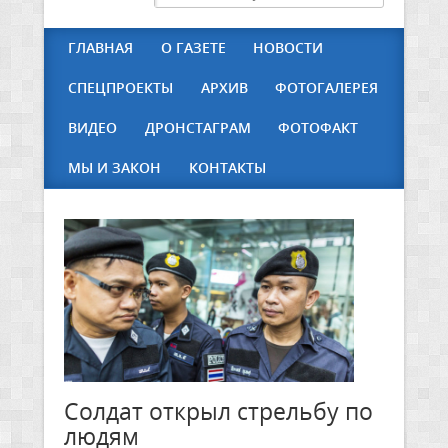
ГЛАВНАЯ
О ГАЗЕТЕ
НОВОСТИ
СПЕЦПРОЕКТЫ
АРХИВ
ФОТОГАЛЕРЕЯ
ВИДЕО
ДРОНСТАГРАМ
ФОТОФАКТ
МЫ И ЗАКОН
КОНТАКТЫ
Солдат открыл стрельбу по
людям