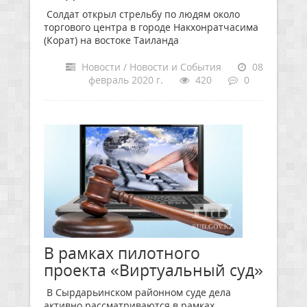
Солдат открыл стрельбу по людям около
торгового центра в городе Накхонратчасима
(Корат) на востоке Таиланда
Новости / Новости и События
08
февраль 2020 г.
420
0
В рамках пилотного
проекта «Виртуальный суд»
В Сырдарьинском районном суде дела
активно рассматриваются в рамках