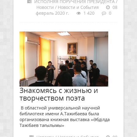
ИСПОЛНЯЯ ПОРУЧЕНИЯ ПРЕЗИДЕНТА /
Новости / Новости и События
08
февраль 2020 г.
1 420
0
Знакомясь с жизнью и
творчеством поэта
В областной универсальной научной
библиотеке имени А.Тажибаева была
организована книжная выставка «Әбділда
Тәжібаев тағылымы»