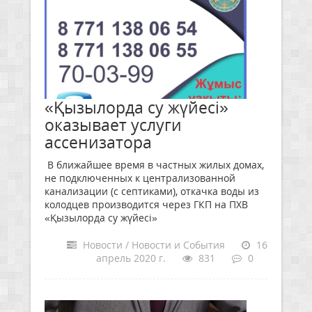
«Қызылорда су жүйесі»
оказывает услуги
ассенизатора
В ближайшее время в частных жилых домах,
не подключенных к централизованной
канализации (с септиками), откачка воды из
колодцев производится через ГКП на ПХВ
«Қызылорда су жүйесі»
Новости / Новости и События
16
апрель 2020 г.
831
0