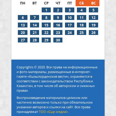
ПН
ВТ
СР
ЧТ
ПТ
СБ
ВС
1
2
3
4
5
6
7
8
9
10
11
12
13
14
15
16
17
18
19
20
21
22
23
24
25
26
27
28
29
30
Copyrights © 2020. Все права на информационные
и фото материалы, размещенные в интернет-
газете «Кызылординские вести», охраняются в
соответствии с законодательством Республики
Казахстан, в том числе об авторском и смежных
правах.
Воспроизведение материалов целиком или
частично возможно только при обязательном
указании авторов и ссылки на сайт. Все права
принадлежат
ТОО «Сыр медиа».