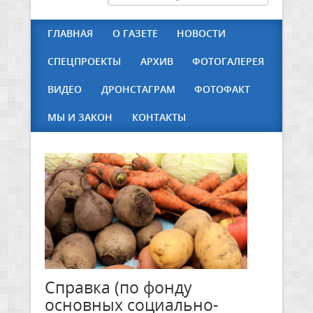
ГЛАВНАЯ
О ГАЗЕТЕ
НОВОСТИ
СПЕЦПРОЕКТЫ
АРХИВ
ФОТОГАЛЕРЕЯ
ВИДЕО
ДРОНСТАГРАМ
ФОТОФАКТ
МЫ И ЗАКОН
КОНТАКТЫ
Справка (по фонду
основных социально-