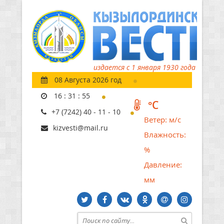
издается с 1 января 1930 года
08 Августа 2026 год
16
:
31
:
56
°C
+7 (7242) 40 - 11 - 10
Ветер:
м/с
kizvesti@mail.ru
Влажность:
%
Давление:
мм