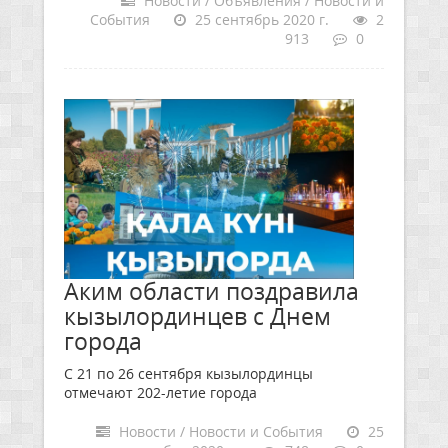
Новости / Объявления / Новости и
События
25 сентябрь 2020 г.
2
913
0
Аким области поздравила
кызылординцев с Днем
города
С 21 по 26 сентября кызылординцы
отмечают 202-летие города
Новости / Новости и События
25