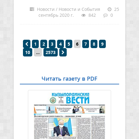
Новости / Новости и События
25
сентябрь 2020 г.
842
0
1
2
3
4
5
6
7
8
9
10
...
2573
Читать газету в PDF