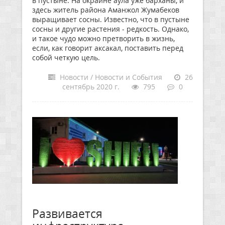
в пустыне. На окраине аула уже барханы, и
здесь житель района Аманжол Жумабеков
выращивает сосны. Известно, что в пустыне
сосны и другие растения - редкость. Однако,
и такое чудо можно претворить в жизнь,
если, как говорит аксакал, поставить перед
собой четкую цель.
Новости / Новости и События
26
сентябрь 2020 г.
795
0
Развивается