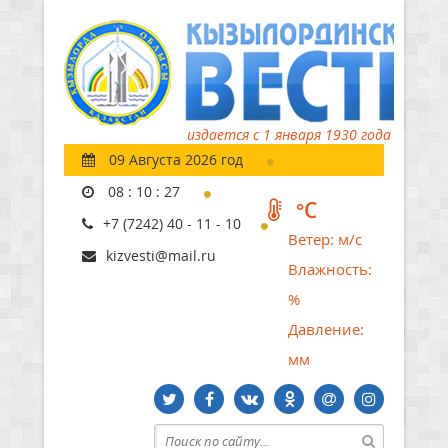
издается с 1 января 1930 года
09 Августа 2026 год
08
:
10
:
28
°C
+7 (7242) 40 - 11 - 10
Ветер:
м/с
kizvesti@mail.ru
Влажность:
%
Давление:
мм