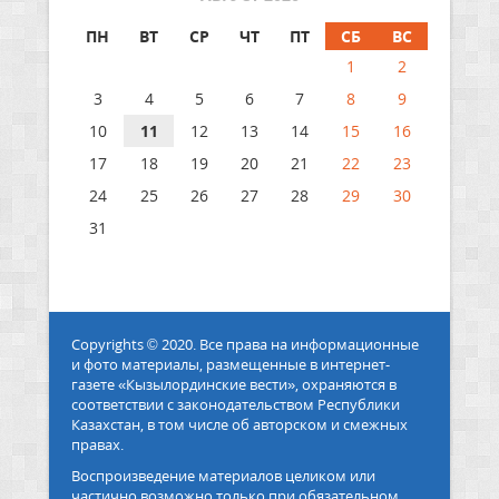
ПН
ВТ
СР
ЧТ
ПТ
СБ
ВС
1
2
3
4
5
6
7
8
9
10
11
12
13
14
15
16
17
18
19
20
21
22
23
24
25
26
27
28
29
30
31
Copyrights © 2020. Все права на информационные
и фото материалы, размещенные в интернет-
газете «Кызылординские вести», охраняются в
соответствии с законодательством Республики
Казахстан, в том числе об авторском и смежных
правах.
Воспроизведение материалов целиком или
частично возможно только при обязательном