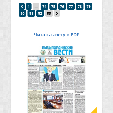
1
...
74
75
76
77
78
79
80
81
82
83
Читать газету в PDF