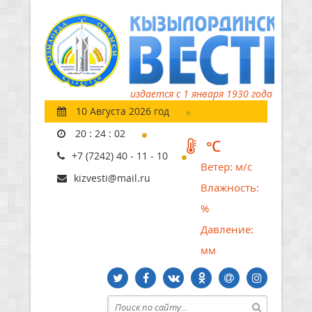
издается с 1 января 1930 года
10 Августа 2026 год
20
:
24
:
03
°C
+7 (7242) 40 - 11 - 10
Ветер:
м/с
kizvesti@mail.ru
Влажность:
%
Давление:
мм