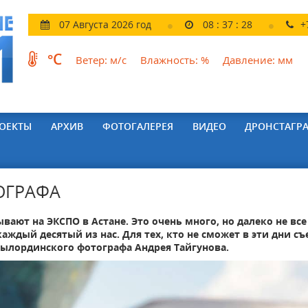
07 Августа 2026 год
08
:
37
:
30
+
°C
Ветер:
м/с
Влажность:
%
Давление:
мм
ОЕКТЫ
АРХИВ
ФОТОГАЛЕРЕЯ
ВИДЕО
ДРОНСТАГР
ОГРАФА
ают на ЭКСПО в Астане. Это очень много, но далеко не все
каждый десятый из нас. Для тех, кто не сможет в эти дни съ
зылординского фотографа Андрея Тайгунова.