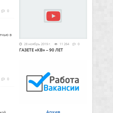
0
ичью в
28 ноябрь 2019 г.
11 264
0
ГАЗЕТЕ «КВ» – 90 ЛЕТ
0
Архив
кой