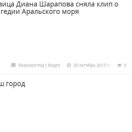
вица Диана Шарапова сняла клип о
агедии Аральского моря
Видеовзгляд / Видео
30 октябрь 2015 г.
0
ш город