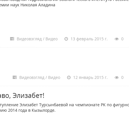
емии наук Николая Аладина
Видеовзгляд / Видео
13 февраль 2015 г.
0
Видеовзгляд / Видео
12 январь 2015 г.
0
во, Элизабет!
упление Элизабет Турсынбаевой на чемпионате РК по фигурн
нию 2014 года в Кызылорде.