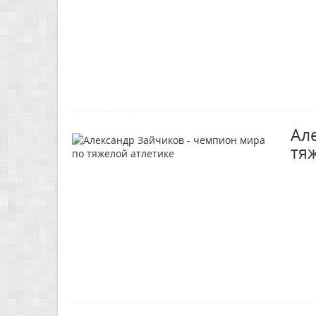
Ал
тя