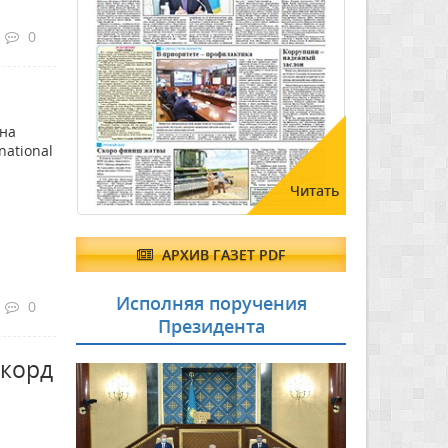
0
 на
national
Читать
АРХИВ ГАЗЕТ PDF
Исполняя поручения
0
Президента
екорд