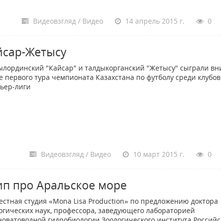
Видеовзгляд / Видео
14 апрель 2015 г.
0
йсар-Жетысу
лординский "Кайсар" и талдыкорганский "Жетысу" сыграли вн
е первого тура чемпионата Казахстана по футболу среди клубов
ьер-лиги
Видеовзгляд / Видео
10 март 2015 г.
0
ип про Аральское море
стная студия «Mona Lisa Production» по предложению доктора
огических наук, профессора, заведующего лабораторией
новатоводной гидробиологии Зоологического института Российс