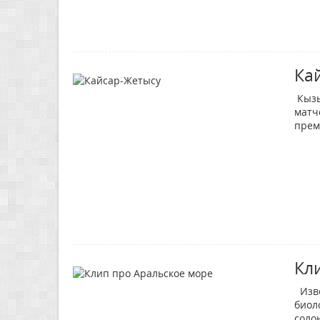
Ка
Кызы
матч
прем
Кл
Изве
биол
соло