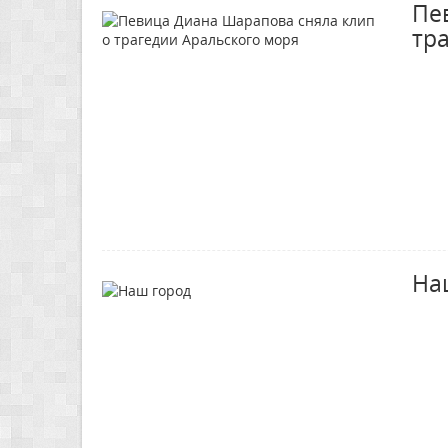
Пе
тр
На