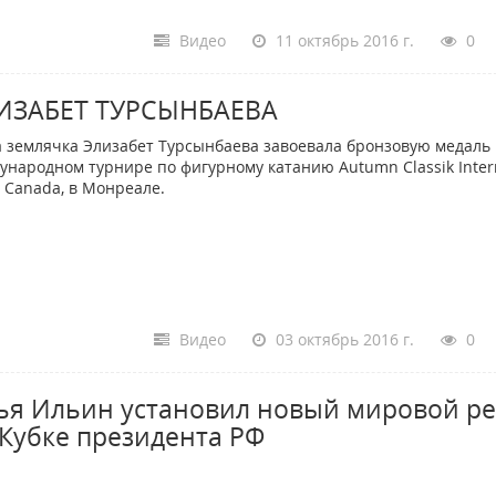
Видео
11 октябрь 2016 г.
0
ИЗАБЕТ ТУРСЫНБАЕВА
 землячка Элизабет Турсынбаева завоевала бронзовую медаль
ународном турнире по фигурному катанию Autumn Classik Inter
e Canada, в Монреале.
Видео
03 октябрь 2016 г.
0
ья Ильин установил новый мировой р
 Кубке президента РФ