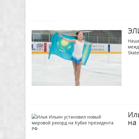
ЭЛ
Наша
межд
Skat
Ил
на