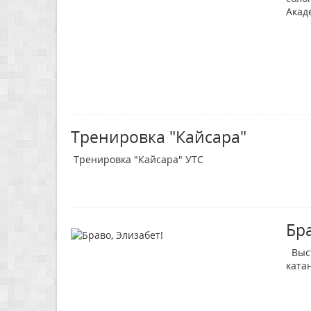
Акад
Тренировка "Кайсара"
Тренировка "Кайсара" УТС
Бра
Выст
ката