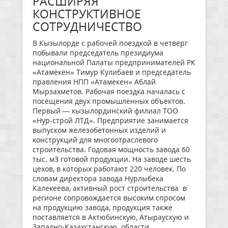
РАСШИРЯЯ
КОНСТРУКТИВНОЕ
СОТРУДНИЧЕСТВО
В Кызылорде с рабочей поездкой в четверг
побывали председатель президиума
национальной Палаты предпринимателей РК
«Атамекен» Тимур Кулибаев и председатель
правления НПП «Атамекен» Аблай
Мырзахметов. Рабочая поездка началась с
посещения двух промышленных объектов.
Первый — кызылординский филиал ТОО
«Нур-строй ЛТД». Предприятие занимается
выпуском железобетонных изделий и
конструкций для многоотраслевого
строительства. Годовая мощность завода 60
тыс. м3 готовой продукции. На заводе шесть
цехов, в которых работают 220 человек. По
словам директора завода Нурлыбека
Калекеева, активный рост строительства в
регионе сопровождается высоким спросом
на продукцию завода, продукция также
поставляется в Актюбинскую, Атыраускую и
Западно-Казахстанскую области.