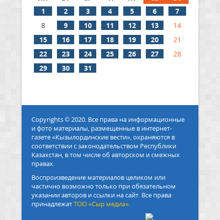
1
2
3
4
5
6
7
8
9
10
11
12
13
14
15
16
17
18
19
20
21
22
23
24
25
26
27
28
29
30
31
Copyrights © 2020. Все права на информационные
и фото материалы, размещенные в интернет-
газете «Кызылординские вести», охраняются в
соответствии с законодательством Республики
Казахстан, в том числе об авторском и смежных
правах.
Воспроизведение материалов целиком или
частично возможно только при обязательном
указании авторов и ссылки на сайт. Все права
принадлежат
ТОО «Сыр медиа».