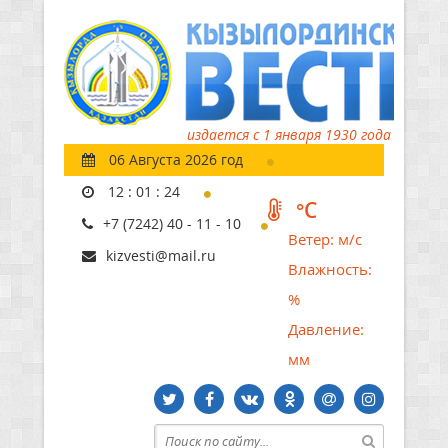
издается с 1 января 1930 года
06 Августа 2026 год
12
:
01
:
25
°C
+7 (7242) 40 - 11 - 10
Ветер:
м/с
kizvesti@mail.ru
Влажность:
%
Давление:
мм