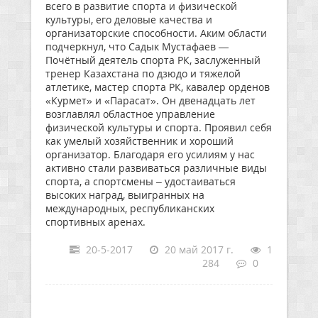
всего в развитие спорта и физической
культуры, его деловые качества и
организаторские способности. Аким области
подчеркнул, что Садык Мустафаев —
Почётный деятель спорта РК, заслуженный
тренер Казахстана по дзюдо и тяжелой
атлетике, мастер спорта РК, кавалер орденов
«Курмет» и «Парасат». Он двенадцать лет
возглавлял областное управление
физической культуры и спорта. Проявил себя
как умелый хозяйственник и хороший
организатор. Благодаря его усилиям у нас
активно стали развиваться различные виды
спорта, а спортсмены – удостаиваться
высоких наград, выигранных на
международных, республиканских
спортивных аренах.
20-5-2017
20 май 2017 г.
1
284
0