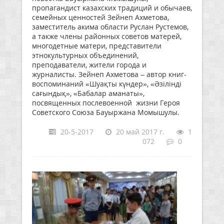
пропагандист казахских традиций и обычаев,
семейных ценностей Зейнеп Ахметова,
заместитель акима области Руслан Рустемов,
а также члены районных советов матерей,
многодетные матери, представители
этнокультурных объединений,
преподаватели, жители города и
журналисты. Зейнеп Ахметова – автор книг-
воспоминаний «Шуақты күндер», «Әзілінді
сағындық», «Бабалар аманаты»,
посвященных послевоенной жизни Героя
Советского Союза Бауыржана Момышулы.
20-5-2017
20 май 2017 г.
1
072
0