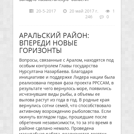
20-5-2017
20 май 2017 г.
1
246
0
АРАЛЬСКИЙ РАЙОН:
ВПЕРЕДИ НОВЫЕ
ГОРИЗОНТЫ
Вопросы, связанные с Аралом, находятся под
особым контролем Главы государства
Нурсултана Назарбаева. Благодаря
инициативе и поддержке Лидера нации была
реализована первая фаза проекта РРССАМ, в
результате чего вернулось море, появились
исчезнувшие виды рыбы, а объемы ее
вылова растут из года в год. В родные края
вернулись сотни семей, что способствовало
активному возрождению рыболовства. Если
окинуть взглядом годы, прошедшие после
обретения независимости, то за это время в
районе сделано немало. Проведена
масштабная работа, реализуются десятки