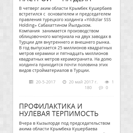
В четверг аким области Крымбек Кушербаев
встретился с основателем и председателем
правления турецкого холдинга «Yildizlar SSS
Holding» Сабахаттином Йылдызом.
Компания занимается производством
облицовочного материала на двух заводах в
Турции для внутреннего и внешнего рынка.
В год выпускается 25 миллионов квадратных
метров керамики и пятнадцать миллионов
квадратных метров керамогранита. На долю
холдинга приходится почти половина этих
видов стройматериалов в Турции.
20-5-2017
20 май 2017 г.
1
180
0
ПРОФИЛАКТИКА И
НУЛЕВАЯ ТЕРПИМОСТЬ
Вчера в Кызылорде под председательством
акима области Крымбека Кушербаева