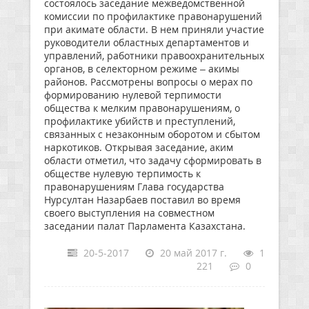
состоялось заседание межведомственной
комиссии по профилактике правонарушений
при акимате области. В нем приняли участие
руководители областных департаментов и
управлений, работники правоохранительных
органов, в селекторном режиме – акимы
районов. Рассмотрены вопросы о мерах по
формированию нулевой терпимости
общества к мелким правонарушениям, о
профилактике убийств и преступлений,
связанных с незаконным оборотом и сбытом
наркотиков. Открывая заседание, аким
области отметил, что задачу сформировать в
обществе нулевую терпимость к
правонарушениям Глава государства
Нурсултан Назарбаев поставил во время
своего выступления на совместном
заседании палат Парламента Казахстана.
20-5-2017
20 май 2017 г.
1
221
0