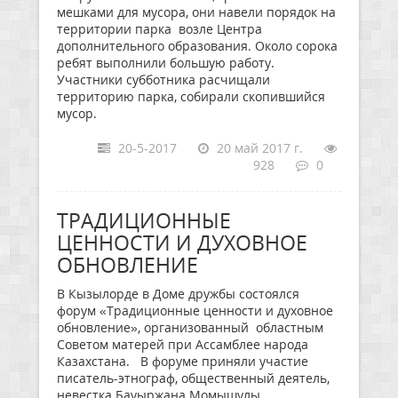
мешками для мусора, они навели порядок на
территории парка возле Центра
дополнительного образования. Около сорока
ребят выполнили большую работу.
Участники субботника расчищали
территорию парка, собирали скопившийся
мусор.
20-5-2017
20 май 2017 г.
928
0
ТРАДИЦИОННЫЕ
ЦЕННОСТИ И ДУХОВНОЕ
ОБНОВЛЕНИЕ
В Кызылорде в Доме дружбы состоялся
форум «Традиционные ценности и духовное
обновление», организованный областным
Советом матерей при Ассамблее народа
Казахстана. В форуме приняли участие
писатель-этнограф, общественный деятель,
невестка Бауыржана Момышулы,