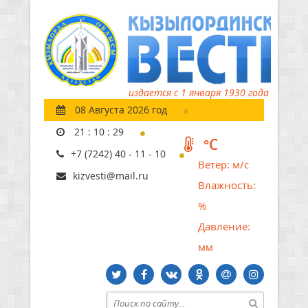
издается с 1 января 1930 года
08 Августа 2026 год
21
:
10
:
30
°C
+7 (7242) 40 - 11 - 10
Ветер:
м/с
kizvesti@mail.ru
Влажность:
%
Давление:
мм