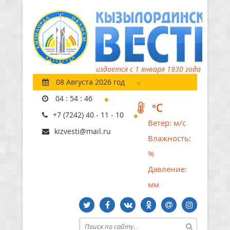
издается с 1 января 1930 года
08 Августа 2026 год
04
:
54
:
47
°C
+7 (7242) 40 - 11 - 10
Ветер:
м/с
kizvesti@mail.ru
Влажность:
%
Давление:
мм