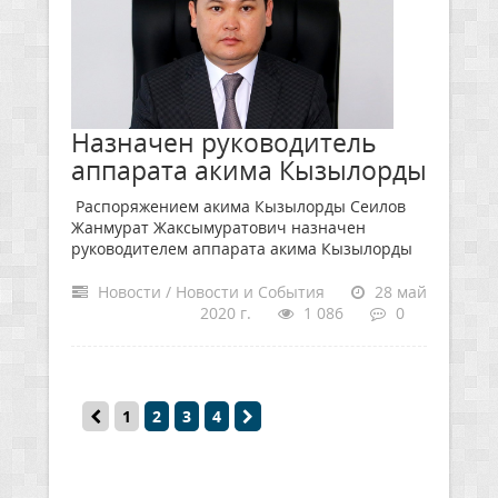
Назначен руководитель
аппарата акима Кызылорды
Распоряжением акима Кызылорды Сеилов
Жанмурат Жаксымуратович назначен
руководителем аппарата акима Кызылорды
Новости / Новости и События
28 май
2020 г.
1 086
0
1
2
3
4