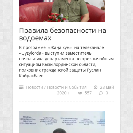
Правила безопасности на
водоемах
В программе «Жаңа күн» на телеканале
«Qyzylorda» выступил заместитель
начальника департамента по чрезвычайным
ситуациям Кызылординской области,
полковник гражданской защиты Руслан
Кайракбаев.
Новости / Новости и События
28 май
2020 г.
557
0