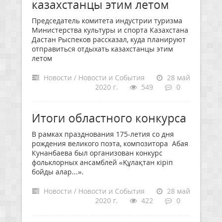
казахстанцы этим летом
Председатель комитета индустрии туризма
Министерства культуры и спорта Казахстана
Дастан Рыспеков рассказал, куда планируют
отправиться отдыхать казахстанцы этим
летом
Новости / Новости и События
28 май
2020 г.
549
0
Итоги областного конкурса
В рамках празднования 175-летия со дня
рождения великого поэта, композитора Абая
Кунанбаева был организован конкурс
фольклорных ансамблей «Құлақтан кіріп
бойды алар...».
Новости / Новости и События
28 май
2020 г.
422
0