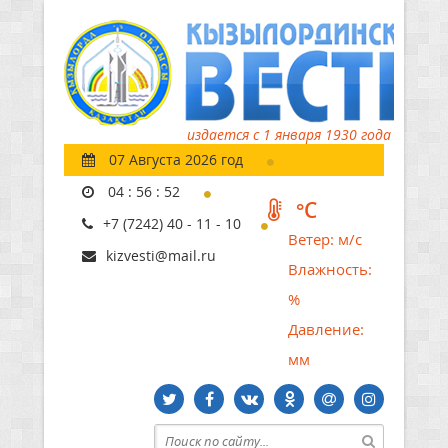
издается с 1 января 1930 года
07 Августа 2026 год
04
:
56
:
53
°C
+7 (7242) 40 - 11 - 10
Ветер:
м/с
kizvesti@mail.ru
Влажность:
%
Давление:
мм