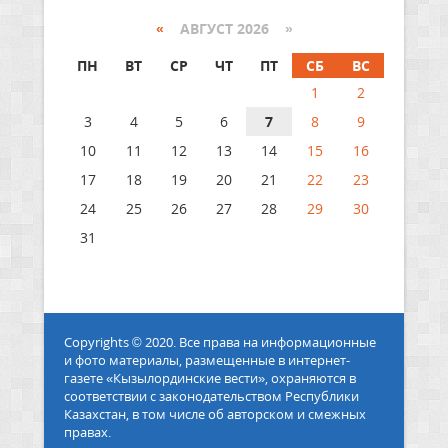
«
АВГУСТ 2026 »
ПН
ВТ
СР
ЧТ
ПТ
СБ
ВС
1
2
3
4
5
6
7
8
9
10
11
12
13
14
15
16
17
18
19
20
21
22
23
24
25
26
27
28
29
30
31
Copyrights © 2020. Все права на информационные
и фото материалы, размещенные в интернет-
газете «Кызылординские вести», охраняются в
соответствии с законодательством Республики
Казахстан, в том числе об авторском и смежных
правах.