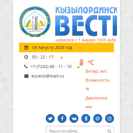
издается с 1 января 1930 года
09 Августа 2026 год
05
:
22
:
18
°C
+7 (7242) 40 - 11 - 10
Ветер:
м/с
kizvesti@mail.ru
Влажность:
%
Давление:
мм