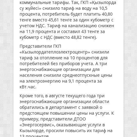
коммунальные тарифы. Так, ГКП «Қызылорда
су жүйесі» снизило тариф на воду на 10,5
процента, потребитель будет платить 40,80
тенге вместо 45,61 тенге за один кубометр с
учетом НДС. Тариф на канализацию снижен
на 11,9 процента и составил 43 тенге за
кубометр с НДС (вместо 48,82 тенге).
Представители ГКП
«Кызылордатеплоэлектроцентр» снизили
тариф за отопление на 10 процентов для
потребителей без приборов учета. А три
энергоснабжающие организации для
населения снизили среднеотпускные цены
на электроэнергию на 9,1 процента за
кВт.час.
Кроме того, в августе текущего года три
энергоснабжающие организации области
обратились в департамент с заявкой о
предстоящем повышении цены на услуги. К
примеру, представители ДТОО
«Энергосервис», оказывающие услуги в
Кызылорде, просили повысить их тариф на
13 процентов.