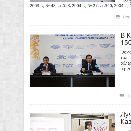
2003 г., № 48, ст.553, 2004 г., № 27, ст.360, 2004 г
Ново
В 
15
Земе
трас
обла
в ре
Но
Лу
Ка
Конк