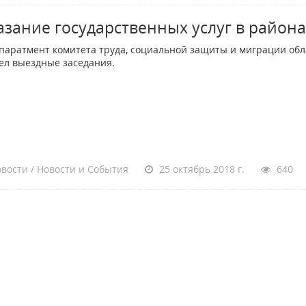
азание государственных услуг в района
ратмент комитета труда, социальной защиты и миграции обл
ел выездные заседания.
вости / Новости и События
25 октябрь 2018 г.
640