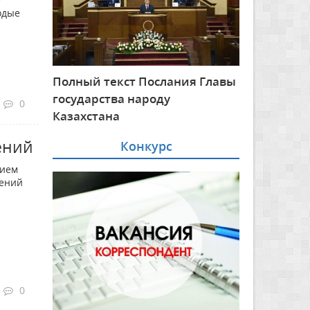
одые
Полный текст Послания Главы
государства народу
0
Казахстана
ений
Конкурс
тием
шений
0