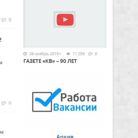
0
е
28 ноябрь 2019 г.
11 259
0
ГАЗЕТЕ «КВ» – 90 ЛЕТ
ва
0
ие
Архив