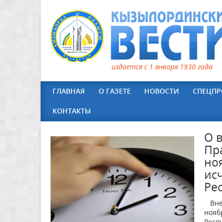
издается с 1 января 1930 года
ГЛАВНАЯ
О ГАЗЕТЕ
НОВОСТИ
СПЕЦПР
КОНТАКТЫ
О 
Пр
но
ис
Ре
Внес
нояб
Респу