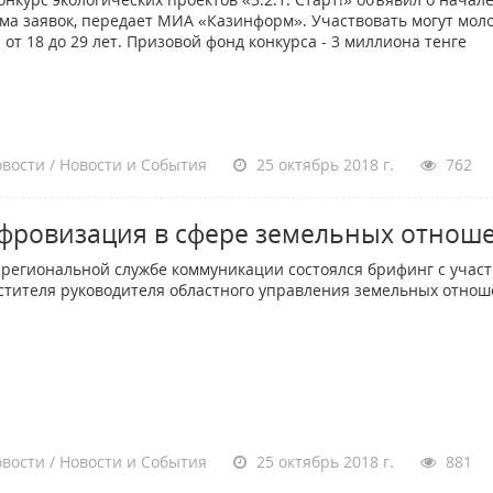
ма заявок, передает МИА «Казинформ». Участвовать могут мол
 от 18 до 29 лет. Призовой фонд конкурса - 3 миллиона тенге
вости / Новости и События
25 октябрь 2018 г.
762
фровизация в сфере земельных отнош
гиональной службе коммуникации состоялся брифинг с учас
стителя руководителя областного управления земельных отно
вости / Новости и События
25 октябрь 2018 г.
881