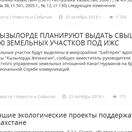
., № 38, ст.501, 2005 г., № 12, ст.130) следующее изменение:
сти / Новости и События
25 октябрь 2018 г.
1 704
КЫЗЫЛОРДЕ ПЛАНИРУЮТ ВЫДАТЬ СВЫ
00 ЗЕМЕЛЬНЫХ УЧАСТКОВ ПОД ИЖС
льные участки будут выделены в микрорайоне "Байтерек" вдол
сы "Кызылорда-Жезказган", сообщил заместитель руководителя
стного управления земельных отношений Канат Нурманов на б
гиональной Службе коммуникаций.
вости / Новости и События
25 октябрь 2018 г.
771
чшие экологические проекты поддержа
захстане
урс экологических проектов «3.2.1. Старт!» объявил о начал