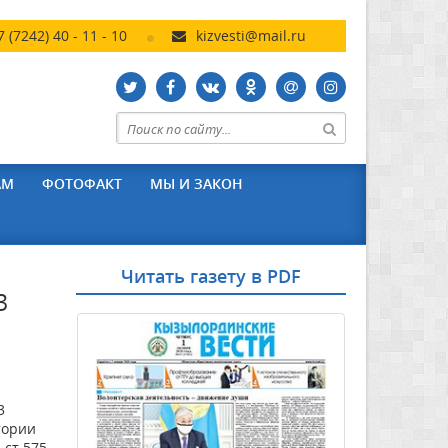
7 (7242) 40 - 11 - 10
kizvesti@mail.ru
АМ
ФОТОФАКТ
МЫ И ЗАКОН
Читать газету в PDF
3
3
тории
 ст.575,