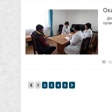
Ок
Депа
пров
Но
1
2
3
4
5