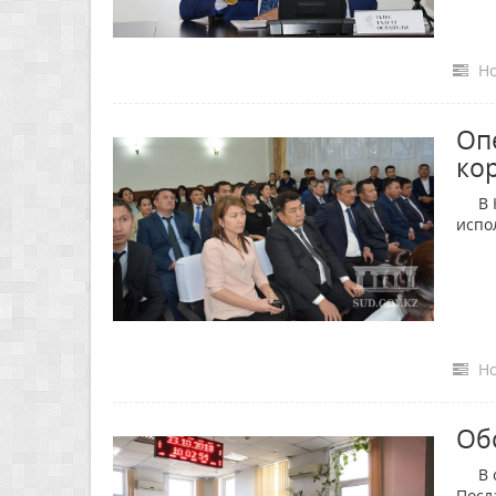
Но
Оп
ко
В Кы
испо
Но
Об
В об
Посл