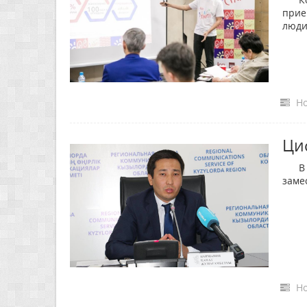
прие
люди
Но
Ци
В ре
заме
Но