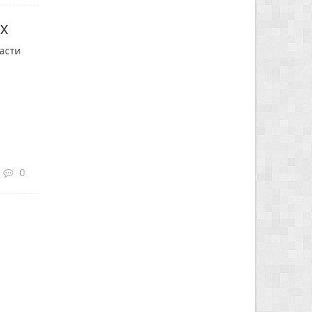
х
асти
0