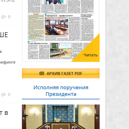
0
ШЕ
ь
Читать
рифинге
АРХИВ ГАЗЕТ PDF
Исполняя поручения
Президента
0
т в
е