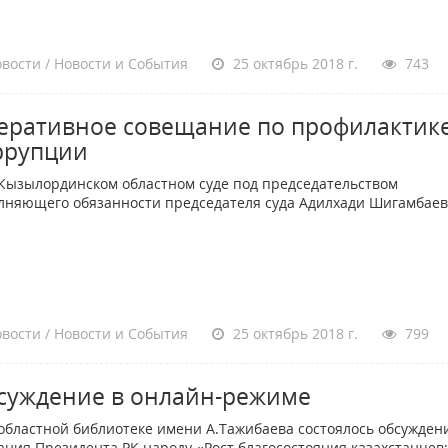
вости / Новости и События
25 октябрь 2018 г.
743
еративное совещание по профилактик
ррупции
зылординском областном суде под председательством
лняющего обязанности председателя суда Адилхади Шигамбае
вости / Новости и События
25 октябрь 2018 г.
799
суждение в онлайн-режиме
ластной библиотеке имени А.Тажибаева состоялось обсужден
ания Президента РК народу «Рост благосостояния казахстанцев: