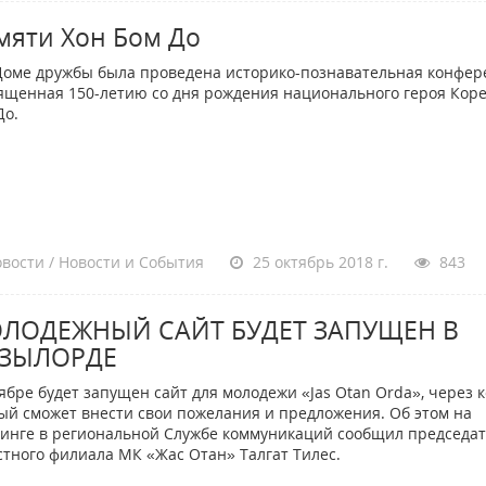
мяти Хон Бом До
ме дружбы была проведена историко-познавательная конфер
ященная 150-летию со дня рождения национального героя Коре
До.
вости / Новости и События
25 октябрь 2018 г.
843
ЛОДЕЖНЫЙ САЙТ БУДЕТ ЗАПУЩЕН В
ЗЫЛОРДЕ
ябре будет запущен сайт для молодежи «Jas Otan Orda», через 
ый сможет внести свои пожелания и предложения. Об этом на
инге в региональной Службе коммуникаций сообщил председа
стного филиала МК «Жас Отан» Талгат Тилес.