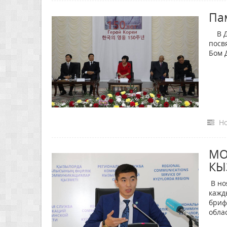
Па
В До
посв
Бом 
Но
МО
КЫ
В но
кажд
бриф
обла