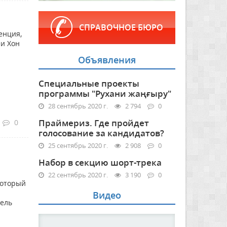
СПРАВОЧНОЕ БЮРО
енция,
и Хон
Объявления
Специальные проекты
программы "Рухани жаңғыру"
28 сентябрь 2020 г.
2 794
0
Праймериз. Где пройдет
0
голосование за кандидатов?
25 сентябрь 2020 г.
2 908
0
Набор в секцию шорт-трека
22 сентябрь 2020 г.
3 190
0
который
Видео
тель