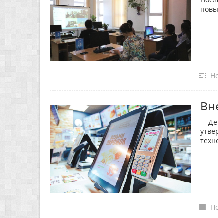
повы
Но
Вн
Депа
утве
техн
Но