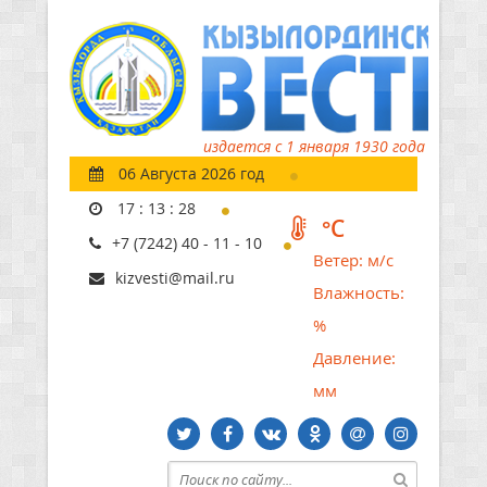
издается с 1 января 1930 года
06 Августа 2026 год
17
:
13
:
29
°C
+7 (7242) 40 - 11 - 10
Ветер:
м/с
kizvesti@mail.ru
Влажность:
%
Давление:
мм