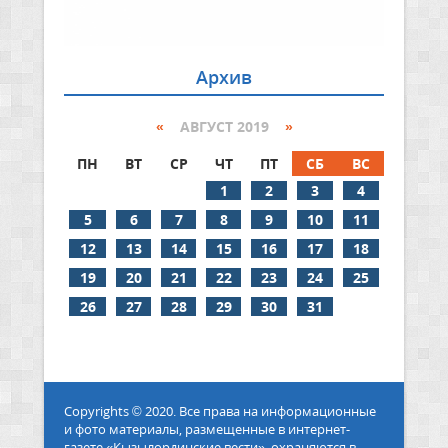
Архив
«
АВГУСТ 2019
»
ПН
ВТ
СР
ЧТ
ПТ
СБ
ВС
1
2
3
4
5
6
7
8
9
10
11
12
13
14
15
16
17
18
19
20
21
22
23
24
25
26
27
28
29
30
31
Copyrights © 2020. Все права на информационные
и фото материалы, размещенные в интернет-
газете «Кызылординские вести», охраняются в