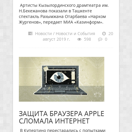
Артисты Кызылординского драмтеатра им.
Н.Бекежанова показали в Ташкенте
спектакль Рахымжана Отарбаева «Нарком
Жургенов», передает МИА «Казинформ».
Новости / Новости и События
20
август 2019 г.
598
0
ЗАЩИТА БРАУЗЕРА APPLE
СЛОМАЛА ИНТЕРНЕТ
В Купертино перестарались с попытками