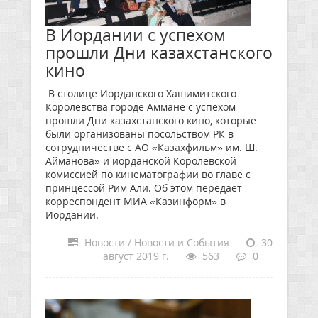
В Иордании с успехом
прошли Дни казахстанского
кино
В столице Иорданского Хашимитского
Королевства городе Аммане с успехом
прошли Дни казахстанского кино, которые
были организованы посольством РК в
сотрудничестве с АО «Казахфильм» им. Ш.
Айманова» и иорданской Королевской
комиссией по кинематографии во главе с
принцессой Рим Али. Об этом передает
корреспондент МИА «Казинформ» в
Иордании.
Новости / Новости и События
30
август 2019 г.
563
0