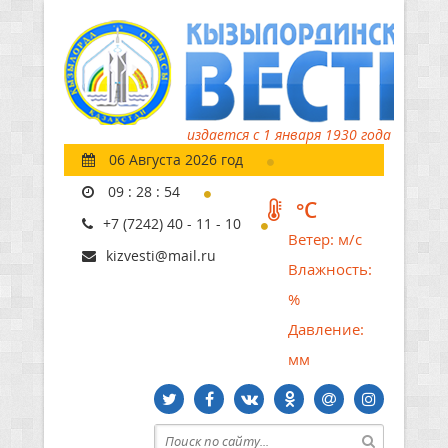
издается с 1 января 1930 года
06 Августа 2026 год
09
:
28
:
56
°C
+7 (7242) 40 - 11 - 10
Ветер:
м/с
kizvesti@mail.ru
Влажность:
%
Давление:
мм