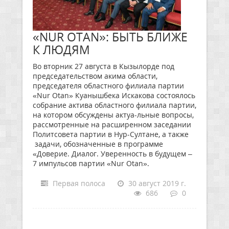
«NUR OTAN»: БЫТЬ БЛИЖЕ
К ЛЮДЯМ
Во вторник 27 августа в Кызылорде под
председательством акима области,
председателя областного филиала партии
«Nur Otan» Куанышбека Искакова состоялось
собрание актива областного филиала партии,
на котором обсуждены актуа-льные вопросы,
рассмотренные на расширенном заседании
Политсовета партии в Нур-Султане, а также
задачи, обозначенные в программе
«Доверие. Диалог. Уверенность в будущем –
7 импульсов партии «Nur Otan».
Первая полоса
30 август 2019 г.
686
0