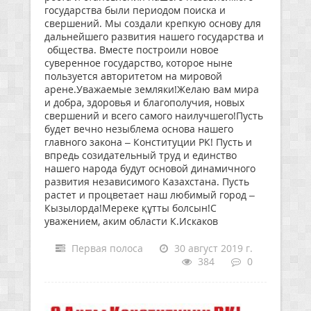
государства были периодом поиска и
свершений. Мы создали крепкую основу для
дальнейшего развития нашего государства и
общества. Вместе построили новое
суверенное государство, которое ныне
пользуется авторитетом на мировой
арене.Уважаемые земляки!Желаю вам мира
и добра, здоровья и благополучия, новых
свершений и всего самого наилучшего!Пусть
будет вечно незыблема основа нашего
главного закона – Конституции РК! Пусть и
впредь созидательный труд и единство
нашего народа будут основой динамичного
развития независимого Казахстана. Пусть
растет и процветает наш любимый город –
Кызылорда!Мереке құтты болсын!С
уважением, аким области К.Искаков
Первая полоса
30 август 2019 г.
384
0