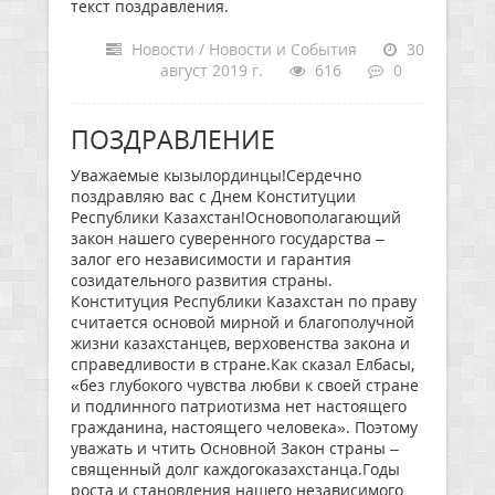
текст поздравления.
Новости / Новости и События
30
август 2019 г.
616
0
ПОЗДРАВЛЕНИЕ
Уважаемые кызылординцы!Сердечно
поздравляю вас с Днем Конституции
Республики Казахстан!Основополагающий
закон нашего суверенного государства –
залог его независимости и гарантия
созидательного развития страны.
Конституция Республики Казахстан по праву
считается основой мирной и благополучной
жизни казахстанцев, верховенства закона и
справедливости в стране.Как сказал Елбасы,
«без глубокого чувства любви к своей стране
и подлинного патриотизма нет настоящего
гражданина, настоящего человека». Поэтому
уважать и чтить Основной Закон страны –
священный долг каждогоказахстанца.Годы
роста и становления нашего независимого