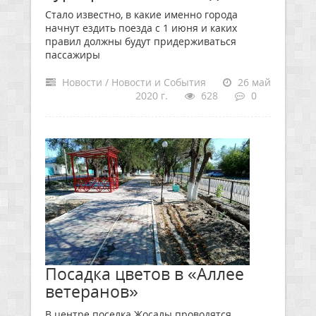
Стало известно, в какие именно города
начнут ездить поезда с 1 июня и каких
правил должны будут придерживаться
пассажиры
Новости / Новости и События
26 май
2020 г.
628
0
Посадка цветов в «Аллее
ветеранов»
В центре поселка Жосалы проводятся