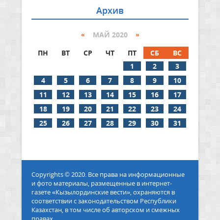
Архив
«
МАЙ 2020
»
ПН
ВТ
СР
ЧТ
ПТ
СБ
ВС
1
2
3
4
5
6
7
8
9
10
11
12
13
14
15
16
17
18
19
20
21
22
23
24
25
26
27
28
29
30
31
Copyrights © 2020. Все права на информационные
и фото материалы, размещенные в интернет-
газете «Кызылординские вести», охраняются в
соответствии с законодательством Республики
Казахстан, в том числе об авторском и смежных
правах.