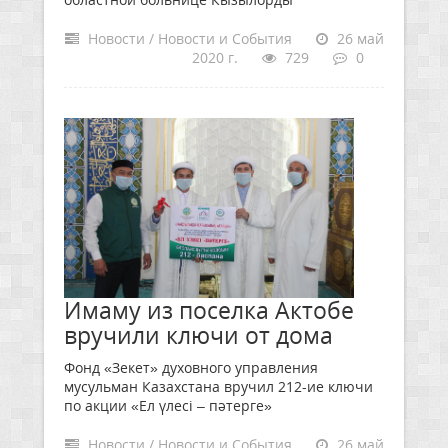
Новости / Новости и События
26 май
2020 г.
729
0
Имаму из поселка Актобе
вручили ключи от дома
Фонд «Зекет» духовного управления
мусульман Казахстана вручил 212-ие ключи
по акции «Ел үлесі – пәтерге»
Новости / Новости и События
26 май