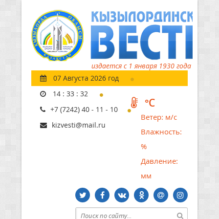
издается с 1 января 1930 года
07 Августа 2026 год
14
:
33
:
32
°C
+7 (7242) 40 - 11 - 10
Ветер:
м/с
kizvesti@mail.ru
Влажность:
%
Давление:
мм