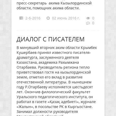
пресс-секретарь акима Кызылординской
области, помощник акима области.
2-6-2016
02 июнь 2016 г.
0
0
ДИАЛОГ С ПИСАТЕЛЕМ
В минувший вторник аким области Крымбек
Кушербаев принял известного писателя-
драматурга, заслуженного деятеля
Казахстана, академика Рахымжана
Отарбаева. Руководитель региона тепло
приветствовал гостя на кызылординской
земле, отметил его вклад в развитие
отечественной литературы. В нынешнем
году Р.Отарбаеву исполняется шестьдесят
лет. Окончив филологический факультет
Уральского педагогического института, он
работал в газете «Қазақ әдебиеті», журнале
«Жалын», в посольстве РК в Кыргызстане.
Занимал должности руководителя