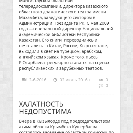
Мангистауской областной
телерадиокомпании, директора казахского
областного драматического театра имени
Махамбета, заведующего сектором в
Администрации Президента РК. С мая 2009
года —генеральный директор Национальной
академической библиотеки Республики
Казахстан. Его книги переводились и
печатались в Китае, России, Кыргызстане,
выходили в свет на турецком, арабском,
английском языках. Кроме того, пьесы
Р.Отарбаева регулярно ставятся на сценах
республиканских и зарубежных театров.
2-6-2016
02 июнь 2016 г.
0
0
ХАЛАТНОСТЬ
НЕДОПУСТИМА
Вчера в Кызылорде под председательством
акима области Крымбека Кушербаева
состоялось заседание областной комиссии по