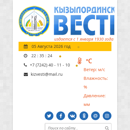
издается с 1 января 1930 года
05 Августа 2026 год
22
:
35
:
25
°C
+7 (7242) 40 - 11 - 10
Ветер:
м/с
kizvesti@mail.ru
Влажность:
%
Давление:
мм