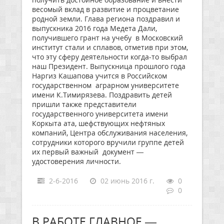
весомый вклад в развитие и процветание
родной земли. Глава региона поздравил и
выпускника 2016 года Медета Дали,
получившего грант на учебу в Московский
институт стали и сплавов, отметив при этом,
что эту сферу деятельности когда-то выбрал
наш Президент. Выпускница прошлого года
Наргиз Кашапова учится в Российском
государственном аграрном университете
имени К.Тимирязева. Поздравить детей
пришли также представители
государственного университета имени
Коркыта ата, шефствующих нефтяных
компаний, Центра обслуживания населения,
сотрудники которого вручили группе детей
их первый важный документ —
удостоверения личности.
2-6-2016
02 июнь 2016 г.
0
0
В РАБОТЕ ГЛАВНОЕ —