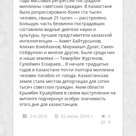
годы массовых репрессий пострадали
миллионы советских граждан. В Казахстане
было репрессировано более ста тысяч
человек, свыше 25 тысяч — расстреляно.
Большую часть безвинно пострадавших
составляли видные деятели науки и
культуры, лучшие представители казахской
интеллигенции — Ахмет Байтурсынов,
Алихан Бокейханов, Миржакып Дулат, Сакен
Сейфуллин и многие другие. Были среди них
и наши земляки — Темирбек Жургенов,
Сулеймен Ескараев... В начале тридцатых
годов в Казахстане почти полтора миллиона
человек погибло от голода. Казахстанская
земля стала местом депортации для сотен
тысяч советских граждан. Аким области
Крымбек Кушербаев в своем выступлении на
митинге подчеркнул особую значимость
этого дня для казахстанцев.
2-6-2016
02 июнь 2016 г.
0
0