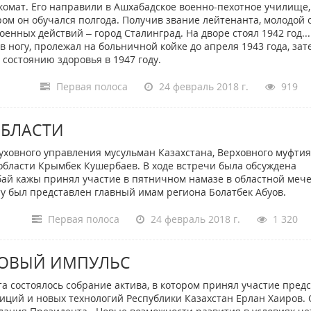
комат. Его направили в Ашхабадское военно-пехотное училище,
ром он обучался полгода. Получив звание лейтенанта, молодой
оенных действий – город Сталинград. На дворе стоял 1942 год..
в ногу, пролежал на больничной койке до апреля 1943 года, зат
состоянию здоровья в 1947 году.
Первая полоса
24 февраль 2018 г.
919
ОБЛАСТИ
Духовного управления мусульман Казахстана, Верховного муфтия
области Крымбек Кушербаев. В ходе встречи была обсуждена
бай кажы принял участие в пятничном намазе в областной меч
у был представлен главный имам региона Болатбек Абуов.
Первая полоса
24 февраль 2018 г.
1 320
ОВЫЙ ИМПУЛЬС
а состоялось собрание актива, в котором принял участие пред
ций и новых технологий Республики Казахстан Ерлан Хаиров.