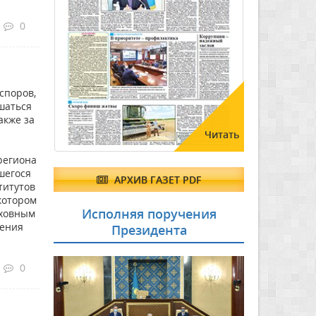
0
споров,
шаться
акже за
Читать
региона
шегося
АРХИВ ГАЗЕТ PDF
титутов
котором
Исполняя поручения
рховным
ления
Президента
0