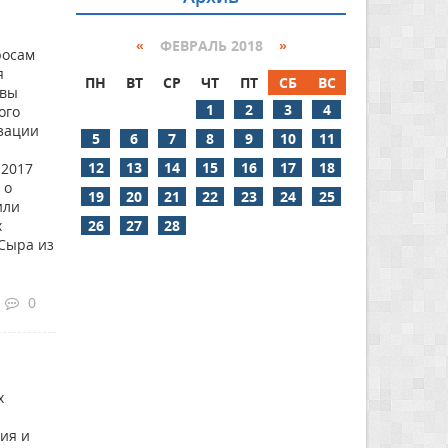
«
ФЕВРАЛЬ 2018
»
росам
я
ПН
ВТ
СР
ЧТ
ПТ
СБ
ВС
авы
1
2
3
4
ого
изации
5
6
7
8
9
10
11
12
13
14
15
16
17
18
 2017
 о
19
20
21
22
23
24
25
или
26
27
28
х
 Сыра из
0
х
ия и