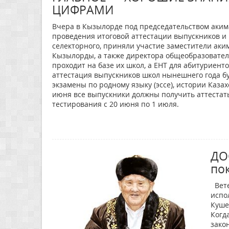
ЦИФРАМИ
Вчера в Кызылорде под председательством аким
проведения итоговой аттестации выпускников и 
селекторного, приняли участие заместители аки
Кызылорды, а также директора общеобразователь
проходит на базе их школ, а ЕНТ для абитуриен
аттестация выпускников школ нынешнего года бу
экзамены по родному языку (эссе), истории Казах
июня все выпускники должны получить аттестаты
тестирования с 20 июня по 1 июля.
ДО
по
Вете
испо
Куше
Когд
зако