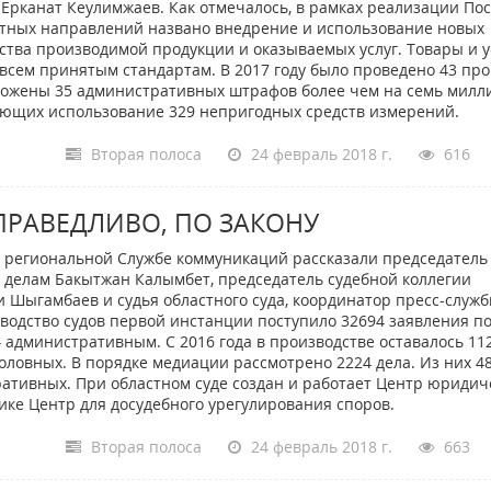
Ерканат Кеулимжаев. Как отмечалось, в рамках реализации По
тетных направлений названо внедрение и использование новых
тва производимой продукции и оказываемых услуг. Товары и у
сем принятым стандартам. В 2017 году было проведено 43 про
аложены 35 административных штрафов более чем на семь милл
ающих использование 329 непригодных средств измерений.
Вторая полоса
24 февраль 2018 г.
616
ПРАВЕДЛИВО, ПО ЗАКОНУ
в региональной Службе коммуникаций рассказали председатель
м делам Бакытжан Калымбет, председатель судебной коллегии
и Шыгамбаев и судья областного суда, координатор пресс-служ
зводство судов первой инстанции поступило 32694 заявления п
– административным. С 2016 года в производстве оставалось 11
оловных. В порядке медиации рассмотрено 2224 дела. Из них 48
тративных. При областном суде создан и работает Центр юридич
ке Центр для досудебного урегулирования споров.
Вторая полоса
24 февраль 2018 г.
663