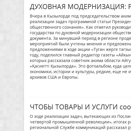
ДУХОВНАЯ МОДЕРНИЗАЦИЯ: 
Вчера в Кызылорде под председательством аким
реализации задач программной статьи Президен
общественного сознания». Как отметил руководит
государства по духовной модернизации обществ
документа. За минувший период в регионе прод
мероприятий были учтены мнения и предложени
предложениями в ходе акции «Туган жерге тагзы
году, поделился главный редактор газеты «Айкы
которых рассказала советник акима области Айгу
«Қасиетті Қызылорда». Это фотоальбом, куда це
экономики, истории и культуры, редкие, еще не
архивов США и Европы.
ЧТОБЫ ТОВАРЫ И УСЛУГИ соот
О ходе реализации задач, вытекающих из Послан
четвертой промышленной революции», итогах раб
региональной Службе коммуникаций рассказал р