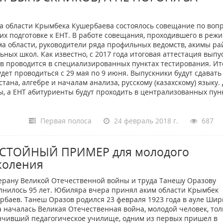
а области Крымбека Кушербаева состоялось совещание по воп
их подготовке к ЕНТ. В работе совещания, проходившего в реж
ма области, руководители ряда профильных ведомств, акимы ра
ных школ. Как известно, с 2017 года итоговая аттестация выпу
тов проводится в специализированных пунктах тестирования. Ит
дет проводиться с 29 мая по 9 июня. Выпускники будут сдавать
стана, алгебре и началам анализа, русскому (казахскому) языку. 
, а ЕНТ абитуриенты будут проходить в централизованных пун
Первая полоса
24 февраль 2018 г.
687
СТОЙНЫЙ ПРИМЕР для молодого
коления
рану Великой Отечественной войны и труда Танешу Оразову
лнилось 95 лет. Юбиляра вчера принял аким области Крымбек
рбаев. Танеш Оразов родился 23 февраля 1923 года в ауле Шир
а началась Великая Отечественная война, молодой человек, тол
нчивший педагогическое училище, одним из первых пришел в