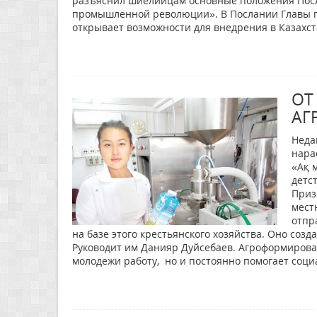
разъяснил шиелийцам основные положения Посл
промышленной революции». В Послании Главы г
открывает возможности для внедрения в Казах
ОТ
АГ
Неда
нара
«Ақ 
детс
Приз
мест
отпр
на базе этого крестьянского хозяйства. Оно созд
Руководит им Данияр Дуйсебаев. Агроформиров
молодежи работу, но и постоянно помогает соци