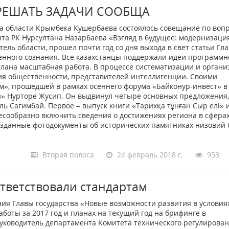
РЕШАТЬ ЗАДАЧИ СООБЩА
а области Крымбека Кушербаева состоялось совещание по воп
та РК Нурсултана Назарбаева «Взгляд в будущее: модернизаци
ель области, прошел почти год со дня выхода в свет статьи Гл
енного сознания. Все казахстанцы поддержали идеи программн
елана масштабная работа. В процессе систематизации и орган
я общественности, представителей интеллигенции. Своими
м», прошедшей в рамках осеннего форума «Байконур-инвест» в
н» Нурторе Жусип. Он выдвинул четыре основных предложения,
ль Сагимбай. Первое – выпуск книги «Тарихқа тұнған Сыр елі» 
лесообразно включить сведения о достижениях региона в сфера
 изданные фотодокументы об исторических памятниках низовий
Вторая полоса
24 февраль 2018 г.
953
ветствовали стандартам
ия Главы государства «Новые возможности развития в условия
оты за 2017 год и планах на текущий год на брифинге в
уководитель департамента Комитета технического регулирован