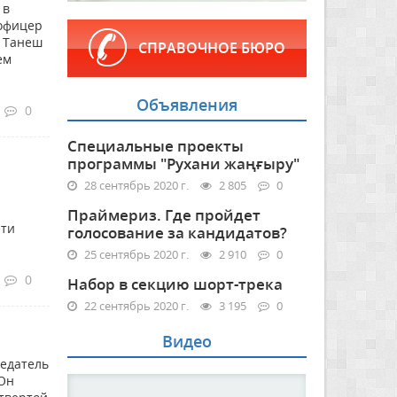
 в
 офицер
. Танеш
СПРАВОЧНОЕ БЮРО
ем
Объявления
0
Специальные проекты
программы "Рухани жаңғыру"
28 сентябрь 2020 г.
2 805
0
Праймериз. Где пройдет
ети
голосование за кандидатов?
25 сентябрь 2020 г.
2 910
0
0
Набор в секцию шорт-трека
22 сентябрь 2020 г.
3 195
0
Видео
седатель
 Он