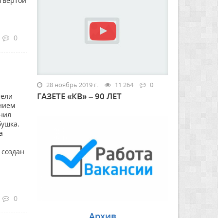
твертой
0
28 ноябрь 2019 г.
11 264
0
ГАЗЕТЕ «КВ» – 90 ЛЕТ
тели
анием
мнил
бушка.
а
 создан
0
Архив