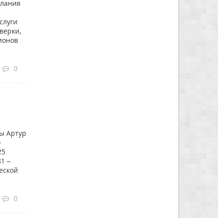
слания
слуги
верки,
ионов
0
бы Артур
о
25
1 –
еской
0