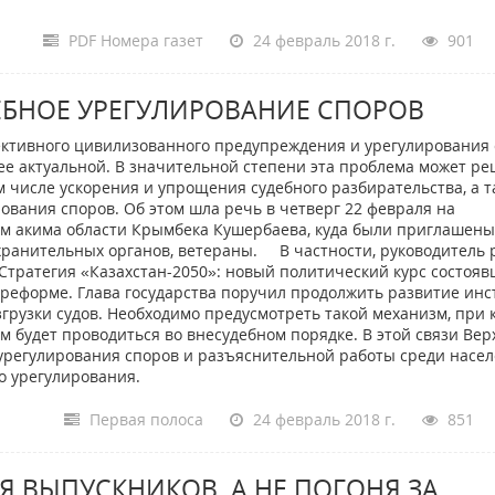
PDF Номера газет
24 февраль 2018 г.
901
ЕБНОЕ УРЕГУЛИРОВАНИЕ СПОРОВ
ективного цивилизованного предупреждения и урегулирования 
ее актуальной. В значительной степени эта проблема может ре
м числе ускорения и упрощения судебного разбирательства, а т
ования споров. Об этом шла речь в четверг 22 февраля на
м акима области Крымбека Кушербаева, куда были приглашены
охранительных органов, ветераны. В частности, руководитель 
«Стратегия «Казахстан-2050»: новый политический курс состояв
 реформе. Глава государства поручил продолжить развитие инс
згрузки судов. Необходимо предусмотреть такой механизм, при 
 будет проводиться во внесудебном порядке. В этой связи Ве
 урегулирования споров и разъяснительной работы среди насе
о урегулирования.
Первая полоса
24 февраль 2018 г.
851
 ВЫПУСКНИКОВ, А НЕ ПОГОНЯ ЗА