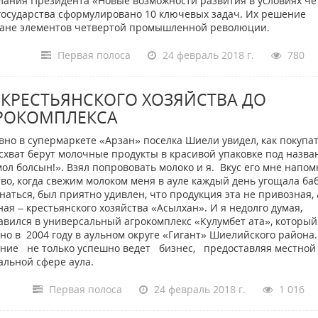
ания Президента «Новые возможности развития в условиях че
осударства сформулировано 10 ключевых задач. Их решение
стане элементов четвертой промышленной революции.
Первая полоса
24 февраль 2018 г.
780
 КРЕСТЬЯНСКОГО ХОЗЯЙСТВА ДО
РОКОМПЛЕКСА
вно в супермаркете «Арзан» поселка Шиели увидел, как покупа
схват берут молочные продукты в красивой упаковке под назв
мол болсын!». Взял попрововать молоко и я. Вкус его мне напо
тво, когда свежим молоком меня в ауле каждый день угощала ба
наться, был приятно удивлен, что продукция эта не привозная, 
ная – крестьянского хозяйства «Асылхан». И я недолго думая,
авился в универсальный агрокомплекс «Кулумбет ата», который
ано в 2004 году в аульном округе «Гигант» Шиелийского района.
ание не только успешно ведет бизнес, предоставляя местной
альной сфере аула.
Первая полоса
24 февраль 2018 г.
1 016