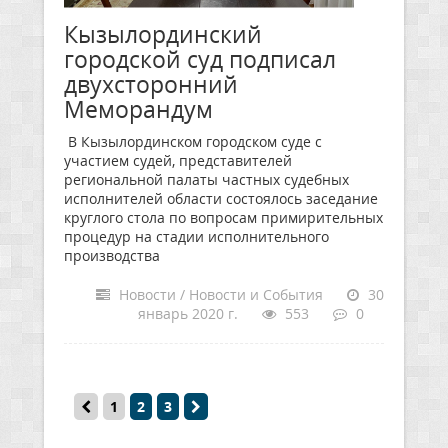
Кызылординский
городской суд подписал
двухсторонний
Меморандум
В Кызылординском городском суде с
участием судей, представителей
региональной палаты частных судебных
исполнителей области состоялось заседание
круглого стола по вопросам примирительных
процедур на стадии исполнительного
производства
Новости / Новости и События
30
январь 2020 г.
553
0
1
2
3