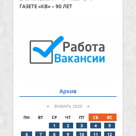
ГАЗЕТЕ «КВ» – 90 ЛЕТ
Архив
«
ЯНВАРЬ 2020
»
ПН
ВТ
СР
ЧТ
ПТ
СБ
ВС
1
2
3
4
5
6
7
8
9
10
11
12