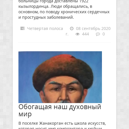
больницы города доставлены 1922
кызылординца. Люди обращались, в
основном, по поводу хронических сердечных
и простудных заболеваний.
Четвертая полоса
08 сентябрь 2020
г.
444
0
Обогащая наш духовный
мир
В поселке Жанакорган есть школа искусств,
которая носит имя композитора и кюйши