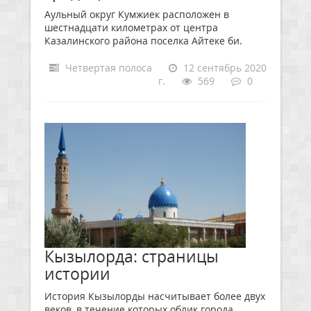
Аульный округ Кумжиек расположен в
шестнадцати километрах от центра
Казалинского района поселка Айтеке би.
Четвертая полоса
12 сентябрь 2020
г.
569
0
Кызылорда: страницы
истории
История Кызылорды насчитывает более двух
веков, в течение которых облик города