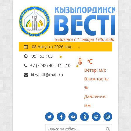
издается с 1 января 1930 года
08 Августа 2026 год
05
:
53
:
04
°C
+7 (7242) 40 - 11 - 10
Ветер:
м/с
kizvesti@mail.ru
Влажность:
%
Давление:
мм