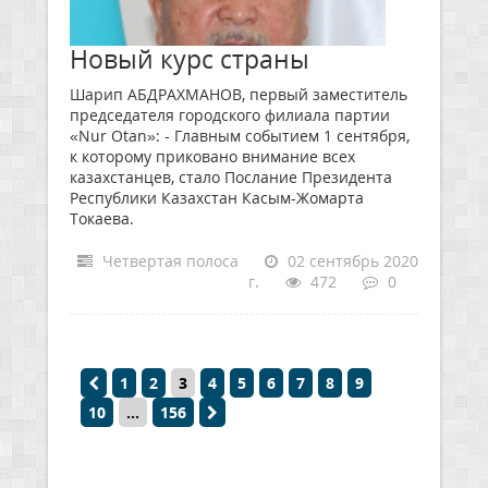
Новый курс страны
Шарип АБДРАХМАНОВ, первый заместитель
председателя городского филиала партии
«Nur Otan»: - Главным событием 1 сентября,
к которому приковано внимание всех
казахстанцев, стало Послание Президента
Республики Казахстан Касым-Жомарта
Токаева.
Четвертая полоса
02 сентябрь 2020
г.
472
0
1
2
3
4
5
6
7
8
9
10
...
156